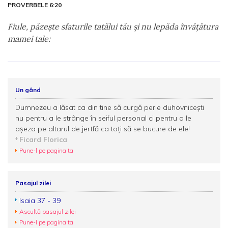
PROVERBELE 6:20
Fiule, păzeşte sfaturile tatălui tău şi nu lepăda învăţătura
mamei tale:
Un gând
Dumnezeu a lăsat ca din tine să curgă perle duhovniceşti
nu pentru a le strânge în seiful personal ci pentru a le
aşeza pe altarul de jertfă ca toţi să se bucure de ele!
Ficard Florica
Pune-l pe pagina ta
Pasajul zilei
Isaia 37 - 39
Ascultă pasajul zilei
Pune-l pe pagina ta