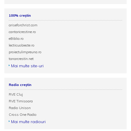
100% creștin
ariseforchrist.com
cantaricrestine.ro
eBiblia.ro
lectiicuobiecte.ro
proiectulimpreuna.ro
tanarcrestin.net
Mai multe site-uri
Radio creștin
RVE Cluj
RVE Timisoara
Radio Unison
Cross One Radio
Mai multe radiouri