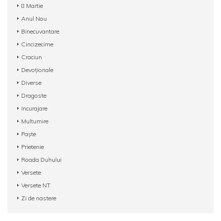
8 Martie
Anul Nou
Binecuvantare
Cincizecime
Craciun
Devoționale
Diverse
Dragoste
Incurajare
Multumire
Paște
Prietenie
Roada Duhului
Versete
Versete NT
Zi de nastere