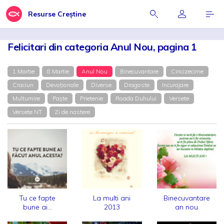
Resurse Creștine
Felicitari din categoria Anul Nou, pagina 1
1 Martie
8 Martie
Anul Nou
Binecuvantare
Cincizecime
Craciun
Devoționale
Diverse
Dragoste
Incurajare
Multumire
Paște
Prietenie
Roada Duhului
Versete
Versete NT
Zi de nastere
Tu ce fapte
La multi ani
Binecuvantare
bune ai...
2013
an nou