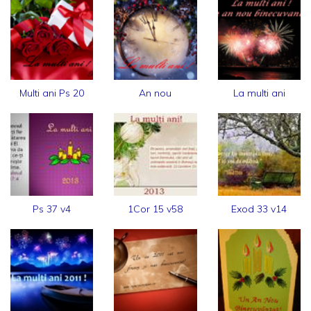
Multi ani Ps 20
An nou
La multi ani
Ps 37 v4
1Cor 15 v58
Exod 33 v14