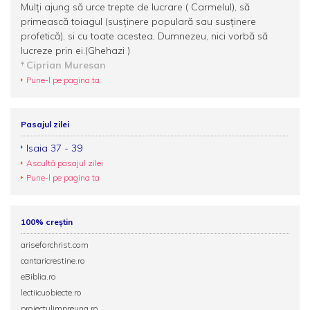
Mulţi ajung să urce trepte de lucrare ( Carmelul), să
primească toiagul (susţinere populară sau susţinere
profetică), si cu toate acestea, Dumnezeu, nici vorbă să
lucreze prin ei.(Ghehazi )
Ciprian Muresan
Pune-l pe pagina ta
Pasajul zilei
Isaia 37 - 39
Ascultă pasajul zilei
Pune-l pe pagina ta
100% creștin
ariseforchrist.com
cantaricrestine.ro
eBiblia.ro
lectiicuobiecte.ro
proiectulimpreuna.ro