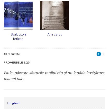
Sarbatori
Am cerut
fericite
48 rezultate
1
2
PROVERBELE 6:20
Fiule, păzeşte sfaturile tatălui tău şi nu lepăda învăţătura
mamei tale:
Un gând