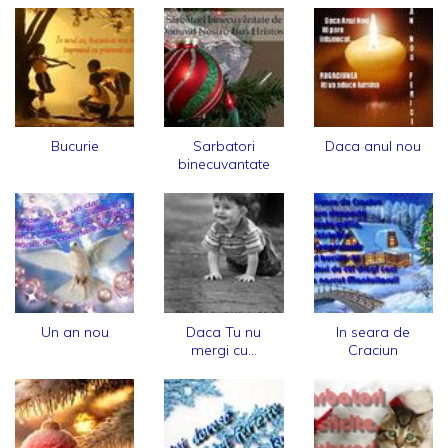
Bucurie
Sarbatori
Daca anul nou
binecuvantate
Un an nou
Daca Tu nu
In seara de
mergi cu...
Craciun