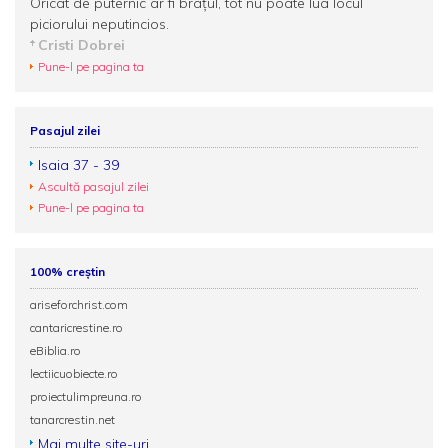
Oricât de puternic ar fi braţul, tot nu poate lua locul
piciorului neputincios.
Cristi Dobrei
Pune-l pe pagina ta
Pasajul zilei
Isaia 37 - 39
Ascultă pasajul zilei
Pune-l pe pagina ta
100% creștin
ariseforchrist.com
cantaricrestine.ro
eBiblia.ro
lectiicuobiecte.ro
proiectulimpreuna.ro
tanarcrestin.net
Mai multe site-uri