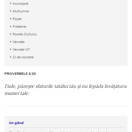
Incurajare
Multumire
Paște
Prietenie
Roada Duhului
Versete
Versete NT
Zi de nastere
PROVERBELE 6:20
Fiule, păzeşte sfaturile tatălui tău şi nu lepăda învăţătura
mamei tale:
Un gând