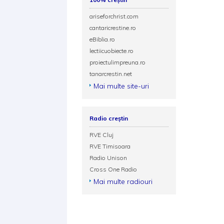
ariseforchrist.com
cantaricrestine.ro
eBiblia.ro
lectiicuobiecte.ro
proiectulimpreuna.ro
tanarcrestin.net
Mai multe site-uri
Radio creștin
RVE Cluj
RVE Timisoara
Radio Unison
Cross One Radio
Mai multe radiouri