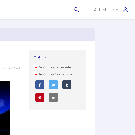
Autentificare
Opțiuni
Adăugați la favorite
misa de 30 ori
Adăugați într-o listă