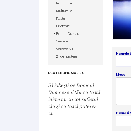
Incurajare
Multumire
Paște
Prietenie
Roada Duhului
Versete
Versete NT
Numele 
Zi de nastere
DEUTERONOMUL 6:5
Mesaj
Să iubeşti pe Domnul
Dumnezeul tău cu toată
inima ta, cu tot sufletul
tău şi cu toată puterea
ta.
Nume de