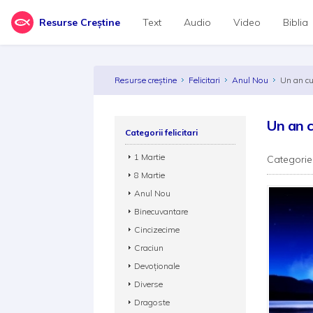
Resurse Creștine
Text
Audio
Video
Biblia
Resurse creștine
Felicitari
Anul Nou
Un an cu
Un an 
Categorii felicitari
1 Martie
Categorie
8 Martie
Anul Nou
Binecuvantare
Cincizecime
Craciun
Devoționale
Diverse
Dragoste