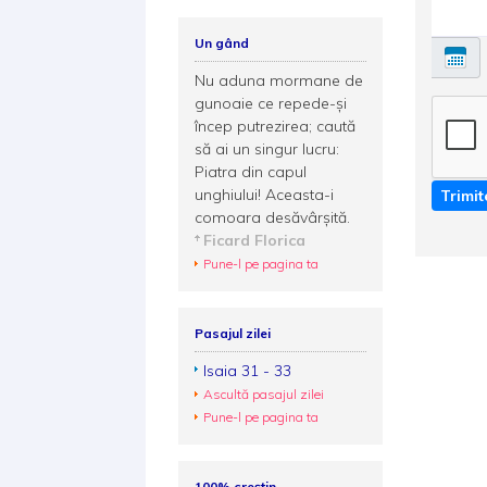
Un gând
Nu aduna mormane de
gunoaie ce repede-şi
încep putrezirea; caută
să ai un singur lucru:
Piatra din capul
unghiului! Aceasta-i
Trimit
comoara desăvârşită.
Ficard Florica
Pune-l pe pagina ta
Pasajul zilei
Isaia 31 - 33
Ascultă pasajul zilei
Pune-l pe pagina ta
100% creștin