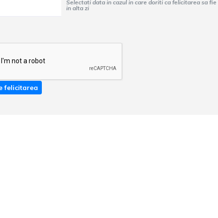
Selectati data in cazul in care doriti ca felicitarea sa fie trimisa
in alta zi
e felicitarea