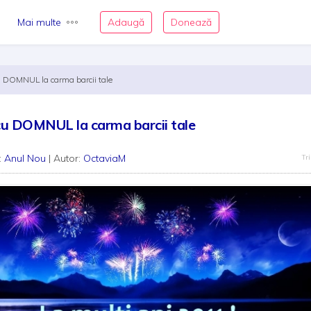
Mai multe
Adaugă
Donează
 DOMNUL la carma barcii tale
cu DOMNUL la carma barcii tale
:
Anul Nou
| Autor:
OctaviaM
Tri