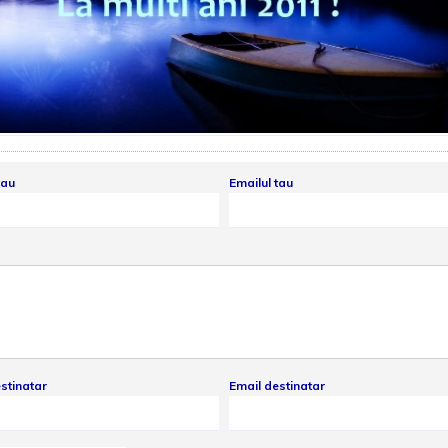
tau
Emailul tau
stinatar
Email destinatar