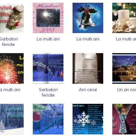
Sarbatori
La multi ani
La multi ani
La multi a
fericite
a multi ani
Sarbatori
Am cerut
Un an no
fericite