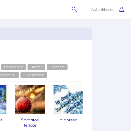
Autentificare
Devoționale
Diverse
Dragoste
Versete NT
Zi de nastere
de
Sarbatori
Iti doresc
fericite