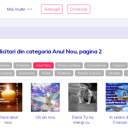
Mai multe
Adaugă
Donează
licitari din categoria Anul Nou, pagina 2
Martie
8 Martie
Anul Nou
Binecuvantare
Cincizecime
Craciun
curajare
Multumire
Paște
Prietenie
Roada Duhului
Versete
Daca anul
Un an nou
Daca Tu nu
In seara 
nou
mergi cu...
Craciun