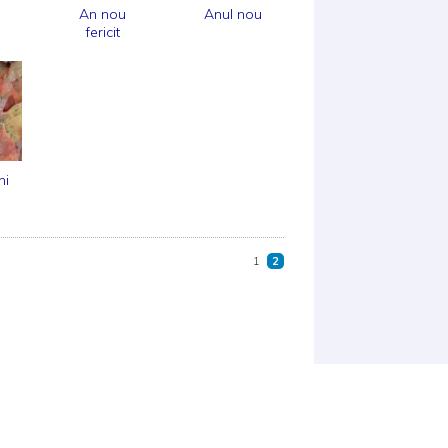
An nou
Anul nou
fericit
ni
1
2