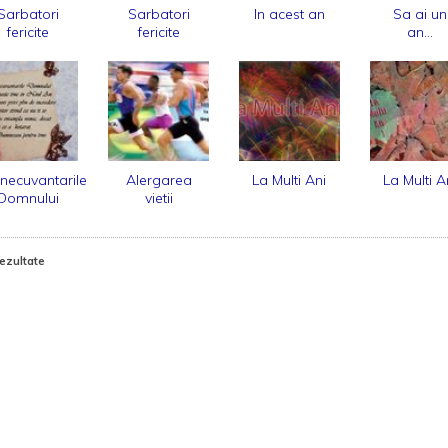
Sarbatori
Sarbatori
In acest an
Sa ai un
fericite
fericite
an...
inecuvantarile
Alergarea
La Multi Ani
La Multi A
Domnului
vietii
rezultate