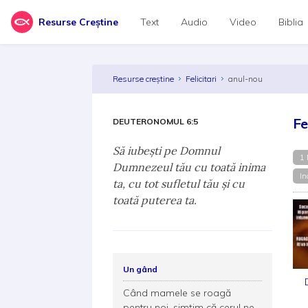
Resurse Creștine
Text
Audio
Video
Biblia
Resurse creștine
Felicitari
anul-nou
Fe
DEUTERONOMUL 6:5
Să iubeşti pe Domnul
1 
Dumnezeul tău cu toată inima
In
ta, cu tot sufletul tău şi cu
toată puterea ta.
Un gând
Când mamele se roagă
pentru noi, simțim că cerul ne