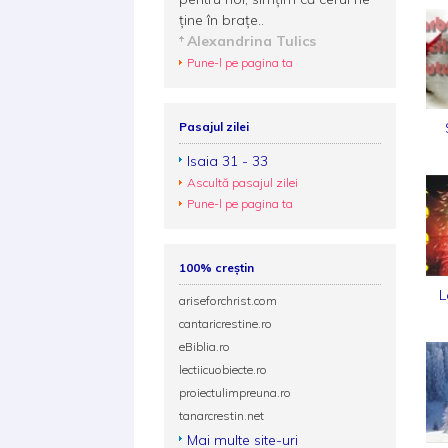
ține în brațe..
Alexandrina Tulics
Pune-l pe pagina ta
Pasajul zilei
Isaia 31 - 33
Ascultă pasajul zilei
Pune-l pe pagina ta
100% creștin
L
ariseforchrist.com
cantaricrestine.ro
eBiblia.ro
lectiicuobiecte.ro
proiectulimpreuna.ro
tanarcrestin.net
Mai multe site-uri