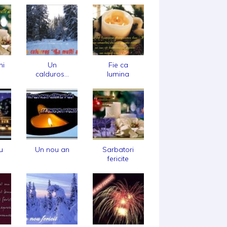
ni
Un
Fie ca
calduros...
lumina
u
Un nou an
Sarbatori
fericite