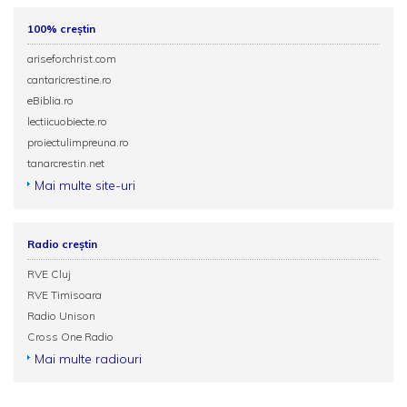
100% creștin
ariseforchrist.com
cantaricrestine.ro
eBiblia.ro
lectiicuobiecte.ro
proiectulimpreuna.ro
tanarcrestin.net
Mai multe site-uri
Radio creștin
RVE Cluj
RVE Timisoara
Radio Unison
Cross One Radio
Mai multe radiouri