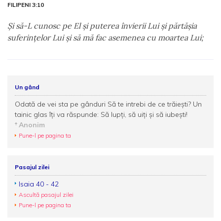
FILIPENI 3:10
Şi să-L cunosc pe El şi puterea învierii Lui şi părtăşia
suferinţelor Lui şi să mă fac asemenea cu moartea Lui;
Un gând
Odată de vei sta pe gânduri Să te intrebi de ce trăieşti? Un
tainic glas îţi va răspunde: Să lupţi, să uiţi şi să iubeşti!
Anonim
Pune-l pe pagina ta
Pasajul zilei
Isaia 40 - 42
Ascultă pasajul zilei
Pune-l pe pagina ta