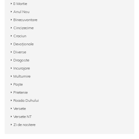
8 Martie
Anul Nou
Binecuvantare
Cincizecime
Craciun
Devoționale
Diverse
Dragoste
Incurajare
Multumire
Paște
Prietenie
Roada Duhului
Versete
Versete NT
Zi de nastere