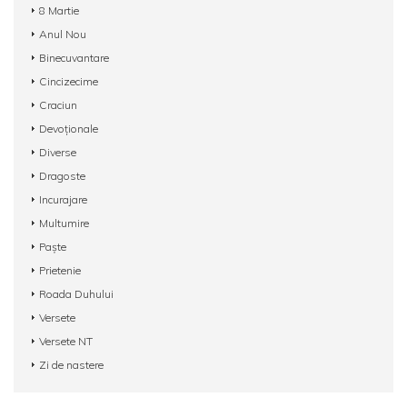
8 Martie
Anul Nou
Binecuvantare
Cincizecime
Craciun
Devoționale
Diverse
Dragoste
Incurajare
Multumire
Paște
Prietenie
Roada Duhului
Versete
Versete NT
Zi de nastere