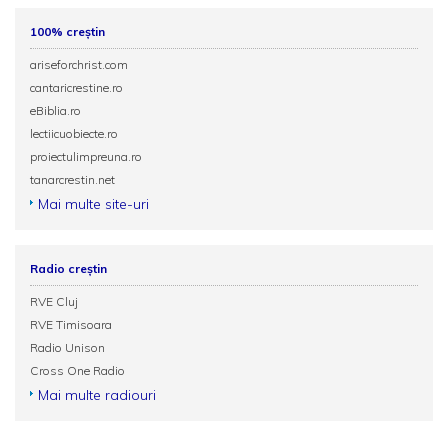
100% creștin
ariseforchrist.com
cantaricrestine.ro
eBiblia.ro
lectiicuobiecte.ro
proiectulimpreuna.ro
tanarcrestin.net
Mai multe site-uri
Radio creștin
RVE Cluj
RVE Timisoara
Radio Unison
Cross One Radio
Mai multe radiouri