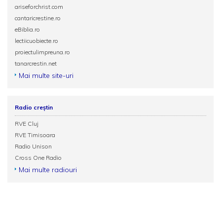
ariseforchrist.com
cantaricrestine.ro
eBiblia.ro
lectiicuobiecte.ro
proiectulimpreuna.ro
tanarcrestin.net
Mai multe site-uri
Radio creștin
RVE Cluj
RVE Timisoara
Radio Unison
Cross One Radio
Mai multe radiouri