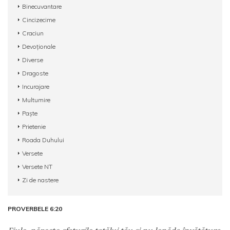
Binecuvantare
Cincizecime
Craciun
Devoționale
Diverse
Dragoste
Incurajare
Multumire
Paște
Prietenie
Roada Duhului
Versete
Versete NT
Zi de nastere
PROVERBELE 6:20