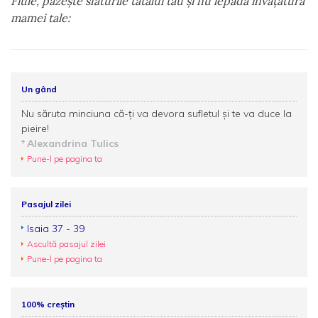
Fiule, păzeşte sfaturile tatălui tău şi nu lepăda învăţătura
mamei tale:
Un gând
Nu săruta minciuna că-ți va devora sufletul și te va duce la
pieire!
Alexandrina Tulics
Pune-l pe pagina ta
Pasajul zilei
Isaia 37 - 39
Ascultă pasajul zilei
Pune-l pe pagina ta
100% creștin