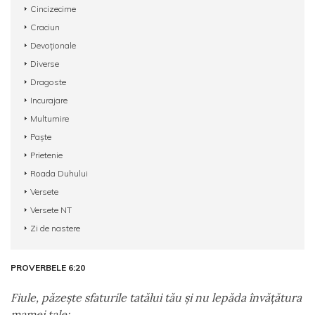
Cincizecime
Craciun
Devoționale
Diverse
Dragoste
Incurajare
Multumire
Paște
Prietenie
Roada Duhului
Versete
Versete NT
Zi de nastere
PROVERBELE 6:20
Fiule, păzeşte sfaturile tatălui tău şi nu lepăda învăţătura
mamei tale: