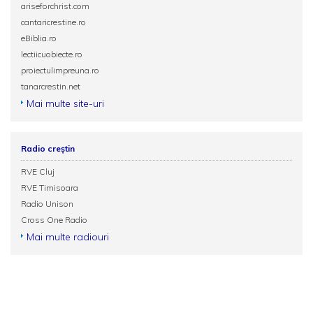
ariseforchrist.com
cantaricrestine.ro
eBiblia.ro
lectiicuobiecte.ro
proiectulimpreuna.ro
tanarcrestin.net
Mai multe site-uri
Radio creștin
RVE Cluj
RVE Timisoara
Radio Unison
Cross One Radio
Mai multe radiouri