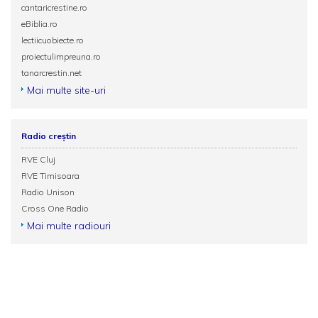
cantaricrestine.ro
eBiblia.ro
lectiicuobiecte.ro
proiectulimpreuna.ro
tanarcrestin.net
Mai multe site-uri
Radio creștin
RVE Cluj
RVE Timisoara
Radio Unison
Cross One Radio
Mai multe radiouri