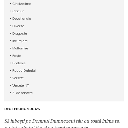
Cincizecime
Craciun
Devoționale
Diverse
Dragoste
Incurajare
Multumire
Paște
Prietenie
Roada Duhului
Versete
Versete NT
Zi de nastere
DEUTERONOMUL 6:5
Să iubeşti pe Domnul Dumnezeul tău cu toată inima ta,
cu tot sufletul tău şi cu toată puterea ta.