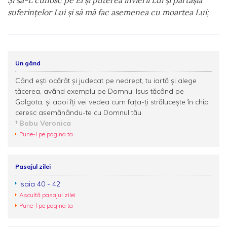
Şi să-L cunosc pe El şi puterea învierii Lui şi părtăşia
suferinţelor Lui şi să mă fac asemenea cu moartea Lui;
Un gând
Când eşti ocărât şi judecat pe nedrept, tu iartă şi alege
tăcerea, având exemplu pe Domnul Isus tăcând pe
Golgota, şi apoi îți vei vedea cum fața-ți străluceşte în chip
ceresc asemănându-te cu Domnul tău.
Bobu Veronica
Pune-l pe pagina ta
Pasajul zilei
Isaia 40 - 42
Ascultă pasajul zilei
Pune-l pe pagina ta