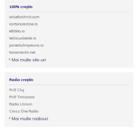
100% creștin
ariseforchrist.com
cantaricrestine.ro
eBiblia.ro
lectiicuobiecte.ro
proiectulimpreuna.ro
tanarcrestin.net
Mai multe site-uri
Radio creștin
RVE Cluj
RVE Timisoara
Radio Unison
Cross One Radio
Mai multe radiouri