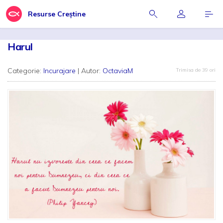
Resurse Creștine
Harul
Categorie:
Incurajare
| Autor:
OctaviaM
Trimisa de 39 ori