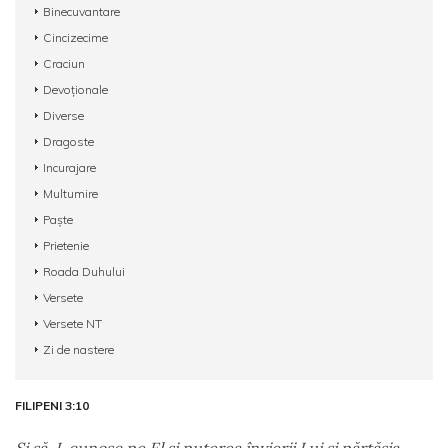
Binecuvantare
Cincizecime
Craciun
Devoționale
Diverse
Dragoste
Incurajare
Multumire
Paște
Prietenie
Roada Duhului
Versete
Versete NT
Zi de nastere
FILIPENI 3:10