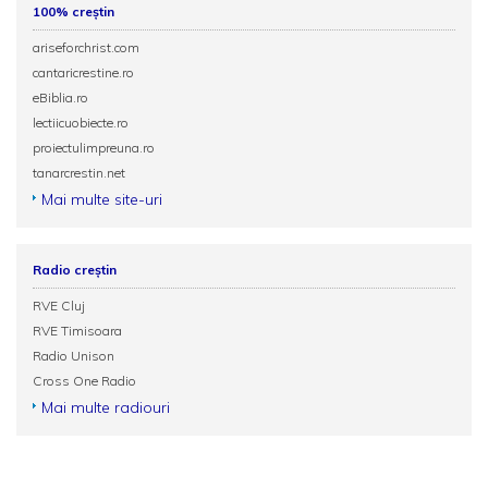
100% creștin
ariseforchrist.com
cantaricrestine.ro
eBiblia.ro
lectiicuobiecte.ro
proiectulimpreuna.ro
tanarcrestin.net
Mai multe site-uri
Radio creștin
RVE Cluj
RVE Timisoara
Radio Unison
Cross One Radio
Mai multe radiouri