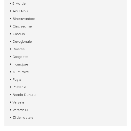
8 Martie
Anul Nou
Binecuvantare
Cincizecime
Craciun
Devoționale
Diverse
Dragoste
Incurajare
Multumire
Paște
Prietenie
Roada Duhului
Versete
Versete NT
Zi de nastere