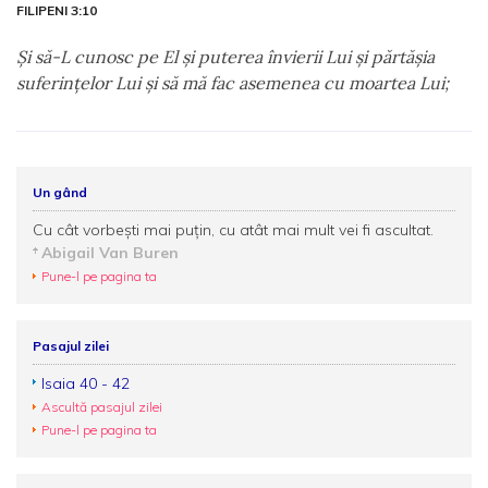
FILIPENI 3:10
Şi să-L cunosc pe El şi puterea învierii Lui şi părtăşia
suferinţelor Lui şi să mă fac asemenea cu moartea Lui;
Un gând
Cu cât vorbeşti mai puţin, cu atât mai mult vei fi ascultat.
Abigail Van Buren
Pune-l pe pagina ta
Pasajul zilei
Isaia 40 - 42
Ascultă pasajul zilei
Pune-l pe pagina ta