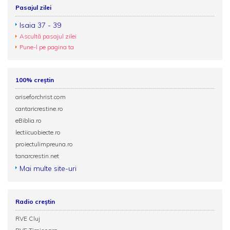
Pasajul zilei
Isaia 37 - 39
Ascultă pasajul zilei
Pune-l pe pagina ta
100% creștin
ariseforchrist.com
cantaricrestine.ro
eBiblia.ro
lectiicuobiecte.ro
proiectulimpreuna.ro
tanarcrestin.net
Mai multe site-uri
Radio creștin
RVE Cluj