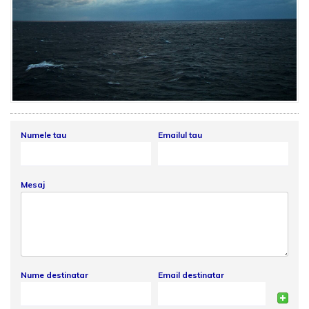
Numele tau
Emailul tau
Mesaj
Nume destinatar
Email destinatar