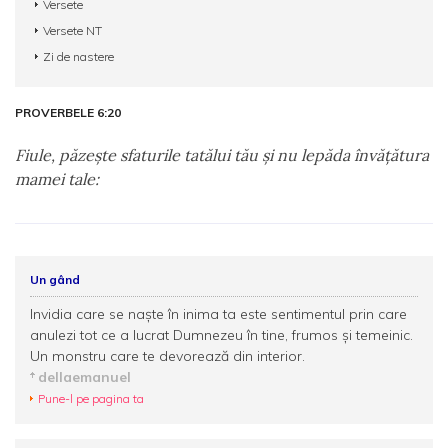
Versete
Versete NT
Zi de nastere
PROVERBELE 6:20
Fiule, păzeşte sfaturile tatălui tău şi nu lepăda învăţătura
mamei tale:
Un gând
Invidia care se naște în inima ta este sentimentul prin care
anulezi tot ce a lucrat Dumnezeu în tine, frumos și temeinic.
Un monstru care te devorează din interior.
dellaemanuel
Pune-l pe pagina ta