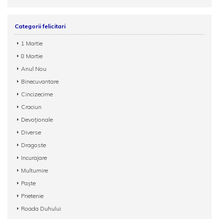
Categorii felicitari
1 Martie
8 Martie
Anul Nou
Binecuvantare
Cincizecime
Craciun
Devoționale
Diverse
Dragoste
Incurajare
Multumire
Paște
Prietenie
Roada Duhului