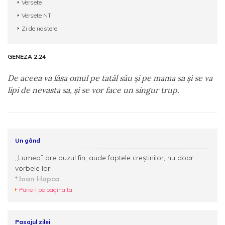
Versete
Versete NT
Zi de nastere
GENEZA 2:24
De aceea va lăsa omul pe tatăl său şi pe mama sa şi se va
lipi de nevasta sa, şi se vor face un singur trup.
Un gând
,,Lumea” are auzul fin; aude faptele creștinilor, nu doar
vorbele lor!
Ioan Hapca
Pune-l pe pagina ta
Pasajul zilei