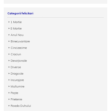
Categorii felicitari
1 Martie
8 Martie
Anul Nou
Binecuvantare
Cincizecime
Craciun
Devoționale
Diverse
Dragoste
Incurajare
Multumire
Paște
Prietenie
Roada Duhului