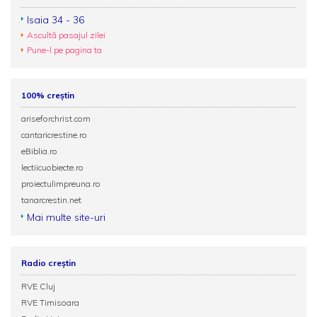
Isaia 34 - 36
Ascultă pasajul zilei
Pune-l pe pagina ta
100% creștin
ariseforchrist.com
cantaricrestine.ro
eBiblia.ro
lectiicuobiecte.ro
proiectulimpreuna.ro
tanarcrestin.net
Mai multe site-uri
Radio creștin
RVE Cluj
RVE Timisoara