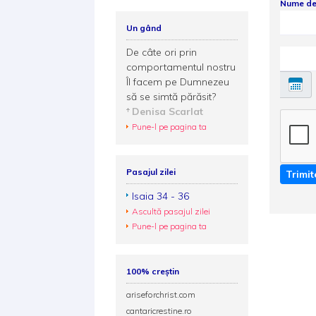
Nume de
Un gând
De câte ori prin
comportamentul nostru
Îl facem pe Dumnezeu
să se simtă părăsit?
Denisa Scarlat
Pune-l pe pagina ta
Pasajul zilei
Trimit
Isaia 34 - 36
Ascultă pasajul zilei
Pune-l pe pagina ta
100% creștin
ariseforchrist.com
cantaricrestine.ro