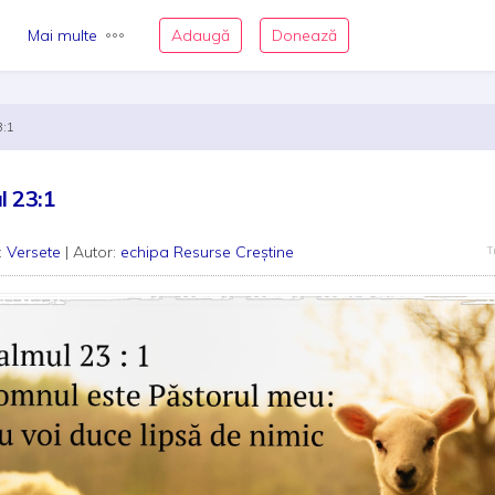
Mai multe
Adaugă
Donează
3:1
l 23:1
:
Versete
| Autor:
echipa Resurse Creștine
T