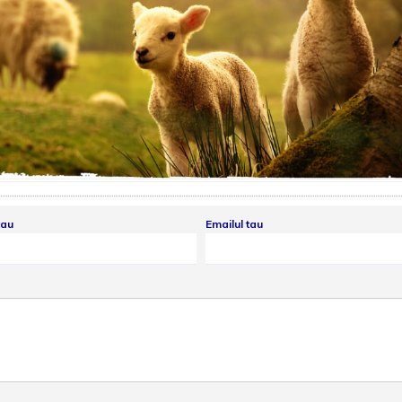
tau
Emailul tau