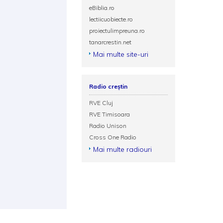
eBiblia.ro
lectiicuobiecte.ro
proiectulimpreuna.ro
tanarcrestin.net
Mai multe site-uri
Radio creștin
RVE Cluj
RVE Timisoara
Radio Unison
Cross One Radio
Mai multe radiouri