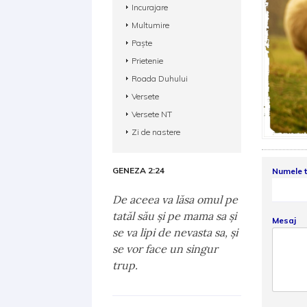
Incurajare
Multumire
Paște
Prietenie
Roada Duhului
Versete
Versete NT
Zi de nastere
GENEZA 2:24
Numele 
De aceea va lăsa omul pe
tatăl său şi pe mama sa şi
Mesaj
se va lipi de nevasta sa, şi
se vor face un singur
trup.