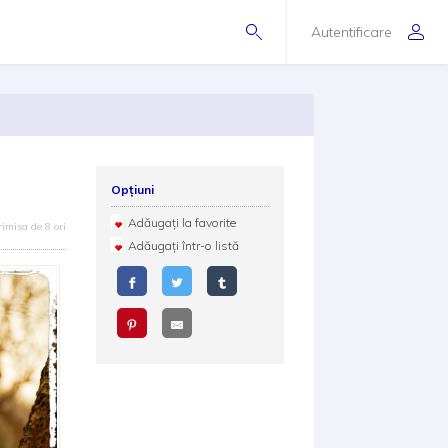
Autentificare
Opțiuni
Adăugați la favorite
rimisa de 8 ori
Adăugați într-o listă