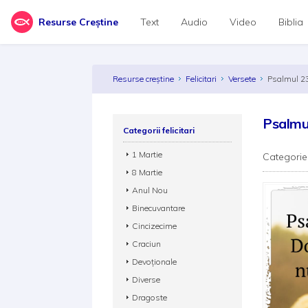
Resurse Creștine
Text
Audio
Video
Biblia
Resurse creștine
Felicitari
Versete
Psalmul 2
Psalmu
Categorii felicitari
1 Martie
Categorie
8 Martie
Anul Nou
Binecuvantare
Cincizecime
Craciun
Devoționale
Diverse
Dragoste