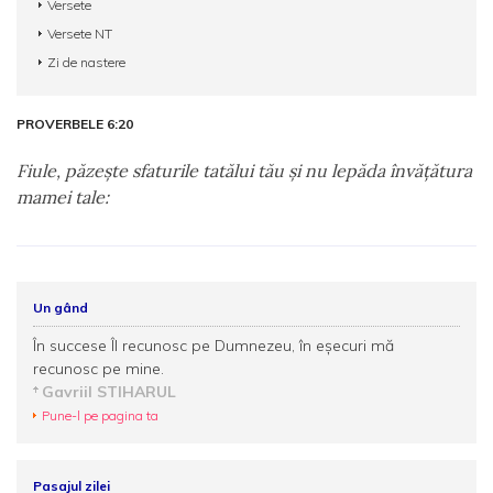
Versete
Versete NT
Zi de nastere
PROVERBELE 6:20
Fiule, păzeşte sfaturile tatălui tău şi nu lepăda învăţătura
mamei tale:
Un gând
În succese Îl recunosc pe Dumnezeu, în eşecuri mă
recunosc pe mine.
Gavriil STIHARUL
Pune-l pe pagina ta
Pasajul zilei