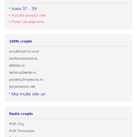
Isaia 37 - 39
Ascultă pasajul zilei
Pune-l pe pagina ta
100% creștin
ariseforchrist.com
cantaricrestine.ro
eBiblia.ro
lectiicuobiecte.ro
proiectulimpreuna.ro
tanarcrestin.net
Mai multe site-uri
Radio creștin
RVE Cluj
RVE Timisoara