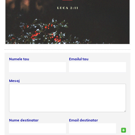
Numele tau
Emailul tau
Mesaj
Nume destinatar
Email destinatar