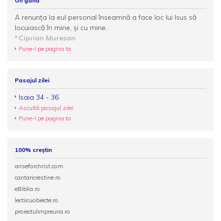
Un gând
A renunţa la eul personal înseamnă a face loc lui Isus să
locuiască în mine, şi cu mine.
Ciprian Muresan
Pune-l pe pagina ta
Pasajul zilei
Isaia 34 - 36
Ascultă pasajul zilei
Pune-l pe pagina ta
100% creștin
ariseforchrist.com
cantaricrestine.ro
eBiblia.ro
lectiicuobiecte.ro
proiectulimpreuna.ro