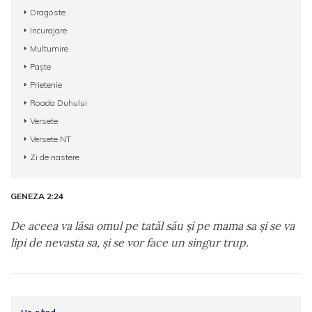
Dragoste
Incurajare
Multumire
Paște
Prietenie
Roada Duhului
Versete
Versete NT
Zi de nastere
GENEZA 2:24
De aceea va lăsa omul pe tatăl său şi pe mama sa şi se va
lipi de nevasta sa, şi se vor face un singur trup.