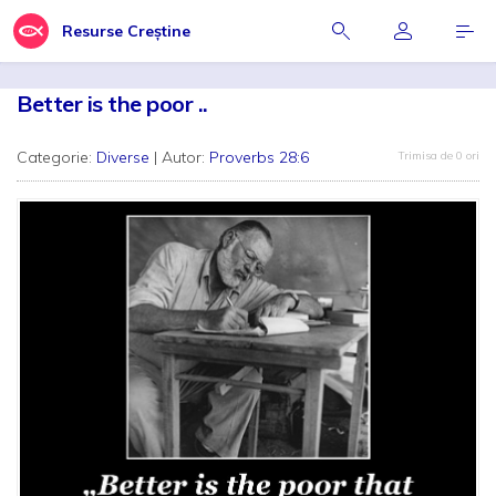
Resurse Creștine
Better is the poor ..
Categorie:
Diverse
| Autor:
Proverbs 28:6
Trimisa de 0 ori