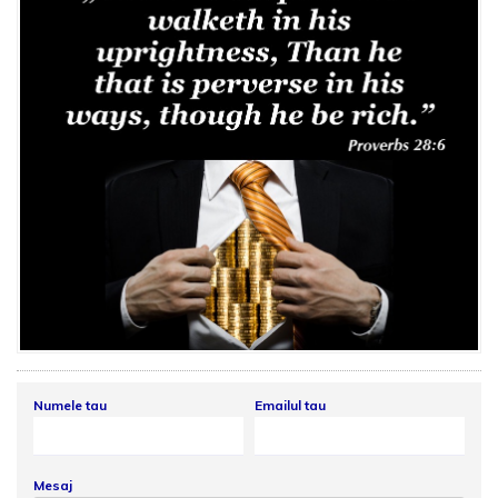
Numele tau
Emailul tau
Mesaj