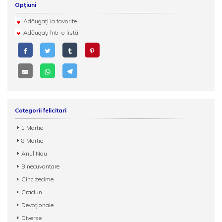
Opțiuni
Adăugați la favorite
Adăugați într-o listă
Categorii felicitari
1 Martie
8 Martie
Anul Nou
Binecuvantare
Cincizecime
Craciun
Devoționale
Diverse