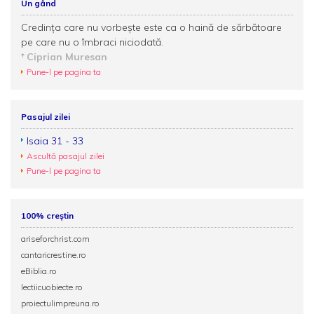
Un gând
Credinţa care nu vorbeşte este ca o haină de sărbătoare
pe care nu o îmbraci niciodată.
Ciprian Muresan
Pune-l pe pagina ta
Pasajul zilei
Isaia 31 - 33
Ascultă pasajul zilei
Pune-l pe pagina ta
100% creștin
ariseforchrist.com
cantaricrestine.ro
eBiblia.ro
lectiicuobiecte.ro
proiectulimpreuna.ro