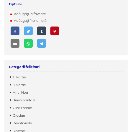
Opțiuni
Adăugați la favorite
Adăugați într-o listă
Categorii felicitari
1 Martie
8 Martie
Anul Nou
Binecuvantare
Cincizecime
Craciun
Devoționale
Diverse