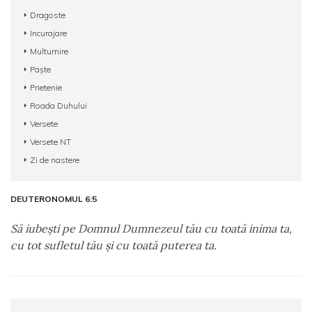
Dragoste
Incurajare
Multumire
Paște
Prietenie
Roada Duhului
Versete
Versete NT
Zi de nastere
DEUTERONOMUL 6:5
Să iubeşti pe Domnul Dumnezeul tău cu toată inima ta,
cu tot sufletul tău şi cu toată puterea ta.