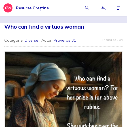
Resurse Creștine
Who can find a virtuos woman
Categorie:
Diverse
| Autor:
Proverbs 31
Trimisa de 0 ori