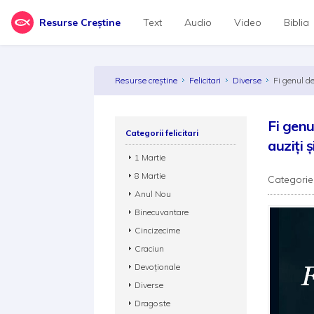
Resurse Creștine
Text
Audio
Video
Biblia
Resurse creștine
Felicitari
Diverse
Fi genul de
Fi genu
Categorii felicitari
auziți ș
1 Martie
8 Martie
Categorie
Anul Nou
Binecuvantare
Cincizecime
Craciun
Devoționale
Diverse
Dragoste