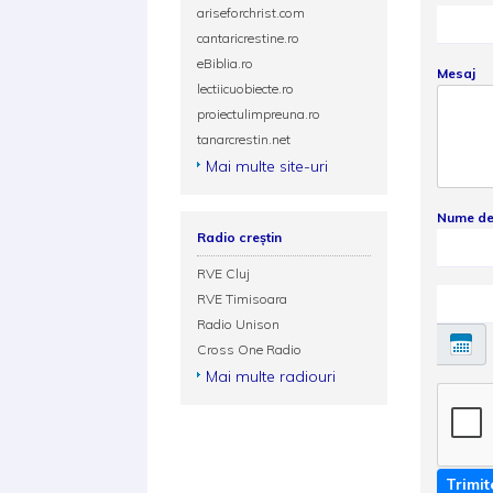
ariseforchrist.com
cantaricrestine.ro
eBiblia.ro
Mesaj
lectiicuobiecte.ro
proiectulimpreuna.ro
tanarcrestin.net
Mai multe site-uri
Nume de
Radio creștin
RVE Cluj
RVE Timisoara
Radio Unison
Cross One Radio
Mai multe radiouri
Trimit