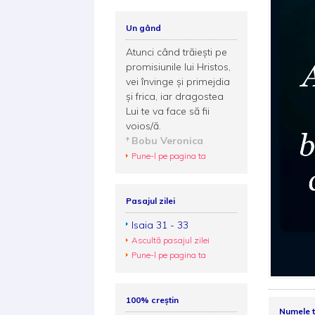
Un gând
Atunci când trăieşti pe
promisiunile lui Hristos,
vei învinge şi primejdia
şi frica, iar dragostea
Lui te va face să fii
voios/ă.
Bobu Veronica
Pune-l pe pagina ta
Pasajul zilei
Isaia 31 - 33
Ascultă pasajul zilei
Pune-l pe pagina ta
100% creștin
Numele 