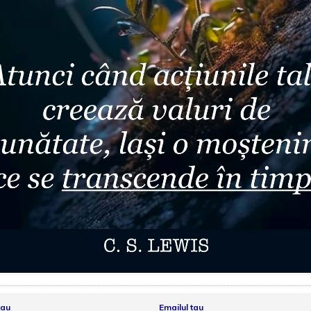
tau
Emailul tau