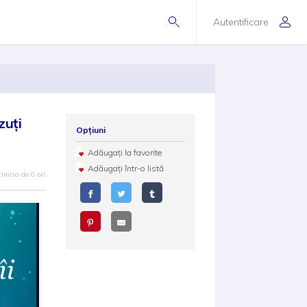
Autentificare
zuți
Opțiuni
Adăugați la favorite
Adăugați într-o listă
rimisa de 0 ori