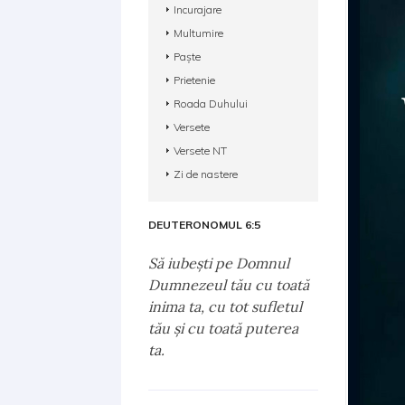
Incurajare
Multumire
Paște
Prietenie
Roada Duhului
Versete
Versete NT
Zi de nastere
DEUTERONOMUL 6:5
Să iubeşti pe Domnul
Dumnezeul tău cu toată
inima ta, cu tot sufletul
tău şi cu toată puterea
ta.