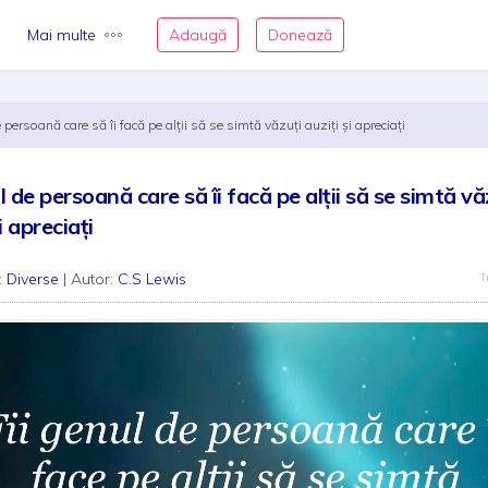
Mai multe
Adaugă
Donează
 persoană care să îi facă pe alții să se simtă văzuți auziți și apreciați
l de persoană care să îi facă pe alții să se simtă vă
i apreciați
:
Diverse
| Autor:
C.S Lewis
T