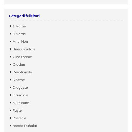
Categorii felicitari
1 Martie
8 Martie
Anul Nou
Binecuvantare
Cincizecime
Craciun
Devoționale
Diverse
Dragoste
Incurajare
Multumire
Paște
Prietenie
Roada Duhului