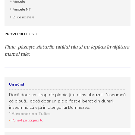
Versete
Versete NT
Zi de nastere
PROVERBELE 6:20
Fiule, păzeşte sfaturile tatălui tău şi nu lepăda învăţătura
mamei tale:
Un gând
Dacă doar un strop de ploaie ți-a atins obrazul... înseamnă
că plouă... dacă doar un pic ai fost eliberat din dureri,
înseamnă că eşti în atenţia lui Dumnezeu.
Alexandrina Tulics
Pune-l pe pagina ta