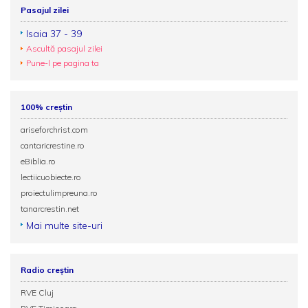
Pasajul zilei
Isaia 37 - 39
Ascultă pasajul zilei
Pune-l pe pagina ta
100% creștin
ariseforchrist.com
cantaricrestine.ro
eBiblia.ro
lectiicuobiecte.ro
proiectulimpreuna.ro
tanarcrestin.net
Mai multe site-uri
Radio creștin
RVE Cluj