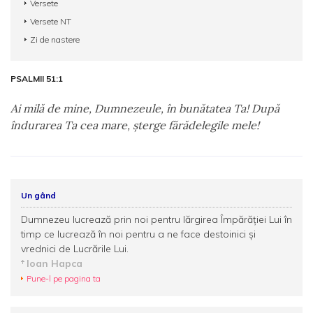
Versete
Versete NT
Zi de nastere
PSALMII 51:1
Ai milă de mine, Dumnezeule, în bunătatea Ta! După
îndurarea Ta cea mare, şterge fărădelegile mele!
Un gând
Dumnezeu lucrează prin noi pentru lărgirea Împărăției Lui în
timp ce lucrează în noi pentru a ne face destoinici și
vrednici de Lucrările Lui.
Ioan Hapca
Pune-l pe pagina ta