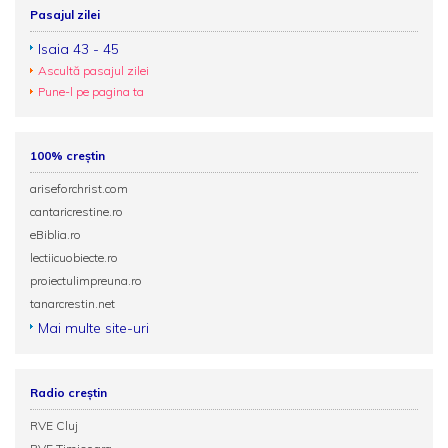
Pasajul zilei
Isaia 43 - 45
Ascultă pasajul zilei
Pune-l pe pagina ta
100% creștin
ariseforchrist.com
cantaricrestine.ro
eBiblia.ro
lectiicuobiecte.ro
proiectulimpreuna.ro
tanarcrestin.net
Mai multe site-uri
Radio creștin
RVE Cluj