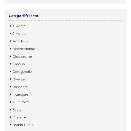
Categorii felicitari
1 Martie
8 Martie
Anul Nou
Binecuvantare
Cincizecime
Craciun
Devoționale
Diverse
Dragoste
Incurajare
Multumire
Paște
Prietenie
Roada Duhului