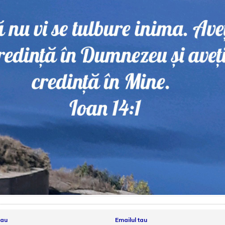
tau
Emailul tau