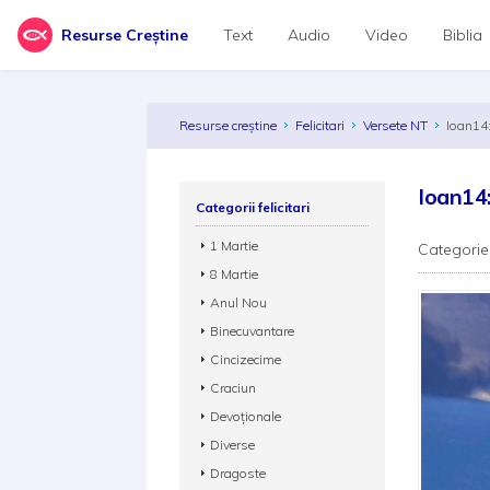
Resurse Creștine
Text
Audio
Video
Biblia
Resurse creștine
Felicitari
Versete NT
Ioan14
Ioan14
Categorii felicitari
1 Martie
Categorie
8 Martie
Anul Nou
Binecuvantare
Cincizecime
Craciun
Devoționale
Diverse
Dragoste