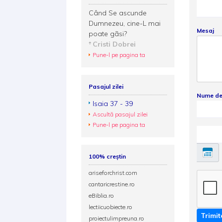
Când Se ascunde
Dumnezeu, cine-L mai
Mesaj
poate gãsi?
Cristi Dobrei
Pune-l pe pagina ta
Pasajul zilei
Nume de
Isaia 37 - 39
Ascultă pasajul zilei
Pune-l pe pagina ta
100% creștin
ariseforchrist.com
cantaricrestine.ro
eBiblia.ro
lectiicuobiecte.ro
Trimit
proiectulimpreuna.ro