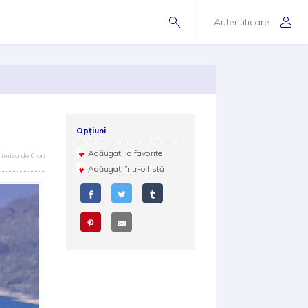
Autentificare
Opțiuni
Adăugați la favorite
rimisa de 0 ori
Adăugați într-o listă