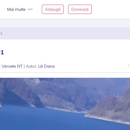
Mai multe
Adaugă
Donează
:1
:1
:
Versete NT
| Autor:
Lili Dana
T