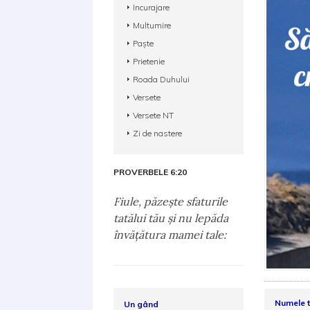
Incurajare
Multumire
Paște
Prietenie
Roada Duhului
Versete
Versete NT
Zi de nastere
PROVERBELE 6:20
Fiule, păzeşte sfaturile
tatălui tău şi nu lepăda
învăţătura mamei tale:
Numele 
Un gând