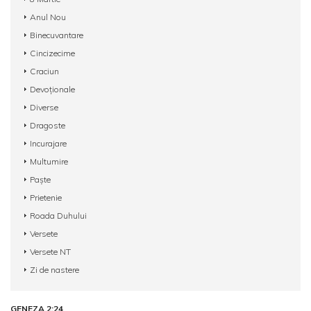
Anul Nou
Binecuvantare
Cincizecime
Craciun
Devoționale
Diverse
Dragoste
Incurajare
Multumire
Paște
Prietenie
Roada Duhului
Versete
Versete NT
Zi de nastere
GENEZA 2:24