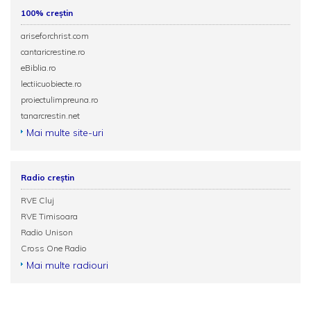
100% creștin
ariseforchrist.com
cantaricrestine.ro
eBiblia.ro
lectiicuobiecte.ro
proiectulimpreuna.ro
tanarcrestin.net
Mai multe site-uri
Radio creștin
RVE Cluj
RVE Timisoara
Radio Unison
Cross One Radio
Mai multe radiouri