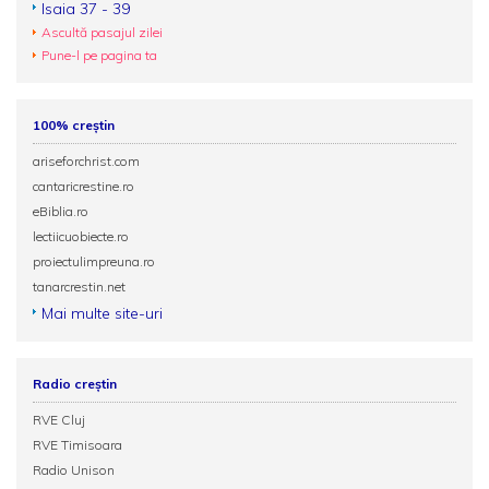
Isaia 37 - 39
Ascultă pasajul zilei
Pune-l pe pagina ta
100% creștin
ariseforchrist.com
cantaricrestine.ro
eBiblia.ro
lectiicuobiecte.ro
proiectulimpreuna.ro
tanarcrestin.net
Mai multe site-uri
Radio creștin
RVE Cluj
RVE Timisoara
Radio Unison