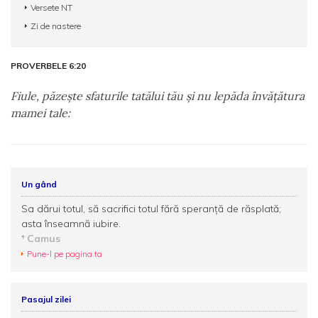
Versete NT
Zi de nastere
PROVERBELE 6:20
Fiule, păzeşte sfaturile tatălui tău şi nu lepăda învăţătura
mamei tale:
Un gând
Sa dărui totul, să sacrifici totul fără speranţă de răsplată;
asta înseamnă iubire.
Camus
Pune-l pe pagina ta
Pasajul zilei