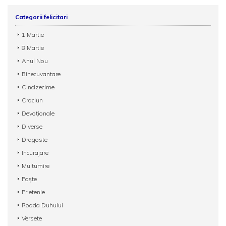
Categorii felicitari
1 Martie
8 Martie
Anul Nou
Binecuvantare
Cincizecime
Craciun
Devoționale
Diverse
Dragoste
Incurajare
Multumire
Paște
Prietenie
Roada Duhului
Versete