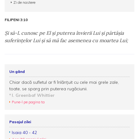
Zi de nastere
FILIPENI 3:10
Şi să-L cunosc pe El şi puterea învierii Lui şi părtăşia
suferinţelor Lui şi să mă fac asemenea cu moartea Lui;
Un gând
Chiar dacă sufletul ar fi înlănţuit cu cele mai grele zale,
toate, se sparg prin puterea rugăciunii.
I. Greenbaf Whittier
Pune-l pe pagina ta
Pasajul zilei
Isaia 40 - 42