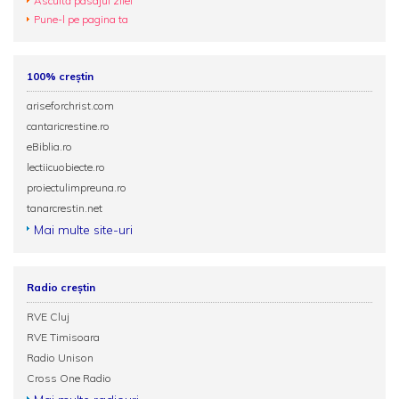
Ascultă pasajul zilei
Pune-l pe pagina ta
100% creștin
ariseforchrist.com
cantaricrestine.ro
eBiblia.ro
lectiicuobiecte.ro
proiectulimpreuna.ro
tanarcrestin.net
Mai multe site-uri
Radio creștin
RVE Cluj
RVE Timisoara
Radio Unison
Cross One Radio