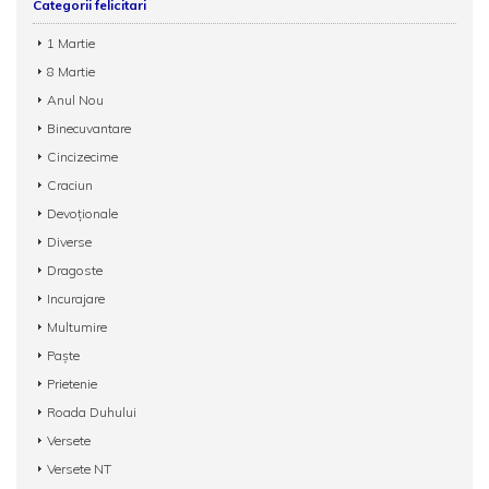
Categorii felicitari
1 Martie
8 Martie
Anul Nou
Binecuvantare
Cincizecime
Craciun
Devoționale
Diverse
Dragoste
Incurajare
Multumire
Paște
Prietenie
Roada Duhului
Versete
Versete NT