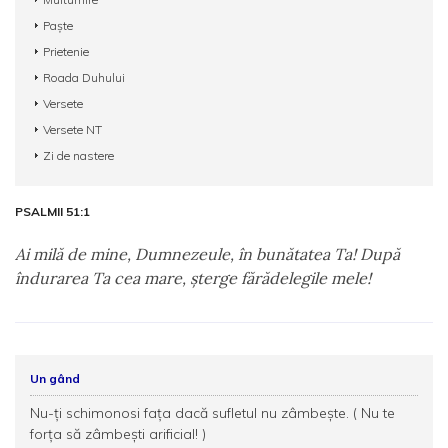
Paște
Prietenie
Roada Duhului
Versete
Versete NT
Zi de nastere
PSALMII 51:1
Ai milă de mine, Dumnezeule, în bunătatea Ta! După
îndurarea Ta cea mare, şterge fărădelegile mele!
Un gând
Nu-ți schimonosi fața dacă sufletul nu zâmbește. ( Nu te
forța să zâmbești arificial! )