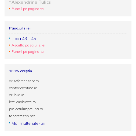
Alexandrina Tulics
Pune-l pe pagina ta
Pasajul zilei
Isaia 43 - 45
Ascultă pasajul zilei
Pune-l pe pagina ta
100% creștin
ariseforchrist.com
cantaricrestine.ro
eBiblia.ro
lectiicuobiecte.ro
proiectulimpreuna.ro
tanarcrestin.net
Mai multe site-uri