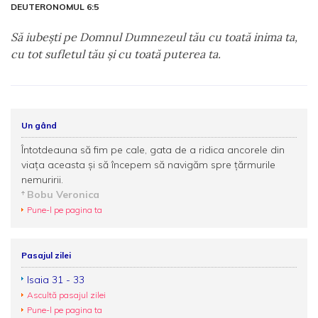
DEUTERONOMUL 6:5
Să iubeşti pe Domnul Dumnezeul tău cu toată inima ta,
cu tot sufletul tău şi cu toată puterea ta.
Un gând
Întotdeauna să fim pe cale, gata de a ridica ancorele din
viața aceasta şi să începem să navigăm spre țărmurile
nemuririi.
Bobu Veronica
Pune-l pe pagina ta
Pasajul zilei
Isaia 31 - 33
Ascultă pasajul zilei
Pune-l pe pagina ta