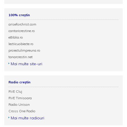
100% creștin
ariseforchrist.com
cantaricrestine.ro
eBiblia.ro
lectiicuobiecte.ro
proiectulimpreuna.ro
tanarcrestin.net
Mai multe site-uri
Radio creștin
RVE Cluj
RVE Timisoara
Radio Unison
Cross One Radio
Mai multe radiouri