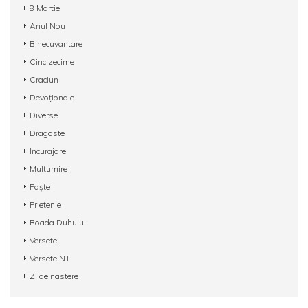
8 Martie
Anul Nou
Binecuvantare
Cincizecime
Craciun
Devoționale
Diverse
Dragoste
Incurajare
Multumire
Paște
Prietenie
Roada Duhului
Versete
Versete NT
Zi de nastere