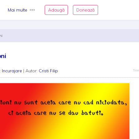
Mai multe
Adaugă
Donează
ni
ni
:
Incurajare
| Autor:
Cristi Filip
Trim