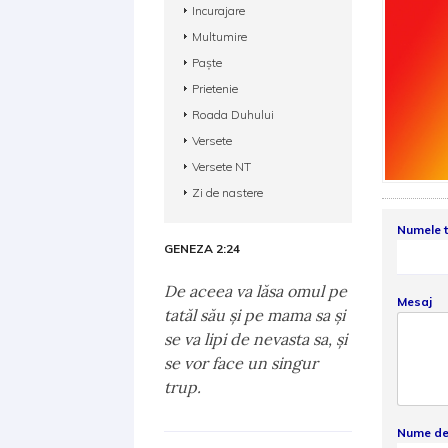
Incurajare
Multumire
Paște
Prietenie
Roada Duhului
Versete
Versete NT
Zi de nastere
Numele 
GENEZA 2:24
De aceea va lăsa omul pe
Mesaj
tatăl său şi pe mama sa şi
se va lipi de nevasta sa, şi
se vor face un singur
trup.
Nume de