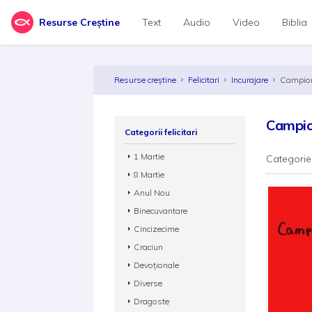
Resurse Creștine
Text
Audio
Video
Biblia
Resurse creștine
Felicitari
Incurajare
Campio
Campio
Categorii felicitari
1 Martie
Categorie
8 Martie
Anul Nou
Binecuvantare
Cincizecime
Craciun
Devoționale
Diverse
Dragoste