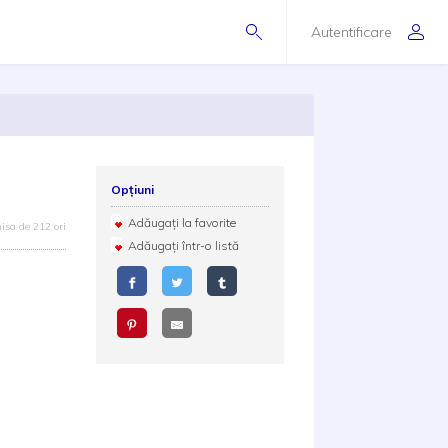
Autentificare
Opțiuni
Adăugați la favorite
isa de 212 ori
Adăugați într-o listă