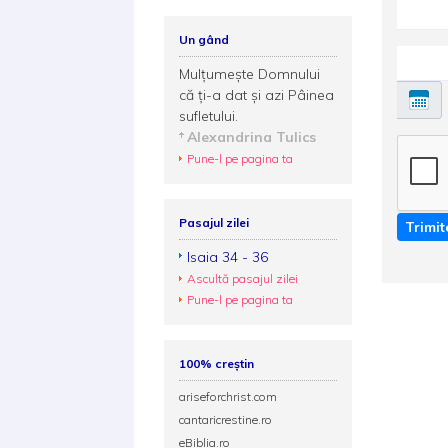
Un gând
Mulțumește Domnului
că ți-a dat și azi Pâinea
sufletului.
Alexandrina Tulics
Pune-l pe pagina ta
Pasajul zilei
Trimit
Isaia 34 - 36
Ascultă pasajul zilei
Pune-l pe pagina ta
100% creștin
ariseforchrist.com
cantaricrestine.ro
eBiblia.ro