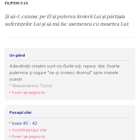
FILIPENI 3:10
Şi să-L cunosc pe El şi puterea învierii Lui şi părtăşia
suferinţelor Lui şi să mă fac asemenea cu moartea Lui;
Un gând
Adevăraţii creştini sunt ca rîurile iuţi, repezi, dar, foarte
puternice şi sigure ''ce-şi croiesc drumul'' spre marele
ocean.
Alexandrina Tulics
Pune-l pe pagina ta
Pasajul zilei
Isaia 40 - 42
Ascultă pasajul zilei
Pune-l pe pagina ta