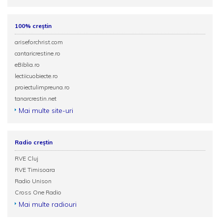
100% creștin
ariseforchrist.com
cantaricrestine.ro
eBiblia.ro
lectiicuobiecte.ro
proiectulimpreuna.ro
tanarcrestin.net
Mai multe site-uri
Radio creștin
RVE Cluj
RVE Timisoara
Radio Unison
Cross One Radio
Mai multe radiouri