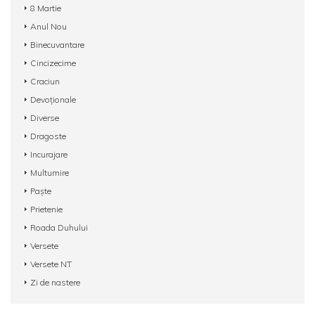
8 Martie
Anul Nou
Binecuvantare
Cincizecime
Craciun
Devoționale
Diverse
Dragoste
Incurajare
Multumire
Paște
Prietenie
Roada Duhului
Versete
Versete NT
Zi de nastere