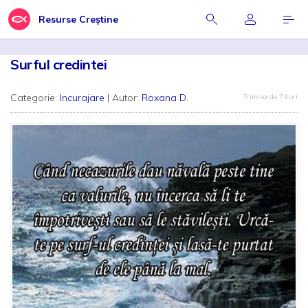
Resurse Creștine
Surful credintei
Categorie:
Incurajare
| Autor:
Roxana D.
Trimisa de 74 ori