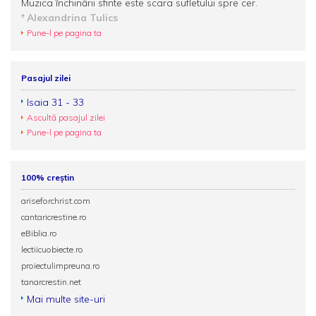
Muzica închinării sfinte este scara sufletului spre cer.
Alexandrina Tulics
Pune-l pe pagina ta
Pasajul zilei
Isaia 31 - 33
Ascultă pasajul zilei
Pune-l pe pagina ta
100% creștin
ariseforchrist.com
cantaricrestine.ro
eBiblia.ro
lectiicuobiecte.ro
proiectulimpreuna.ro
tanarcrestin.net
Mai multe site-uri