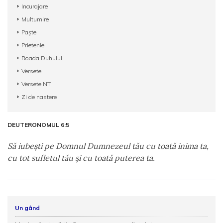
Incurajare
Multumire
Paște
Prietenie
Roada Duhului
Versete
Versete NT
Zi de nastere
DEUTERONOMUL 6:5
Să iubeşti pe Domnul Dumnezeul tău cu toată inima ta,
cu tot sufletul tău şi cu toată puterea ta.
Un gând