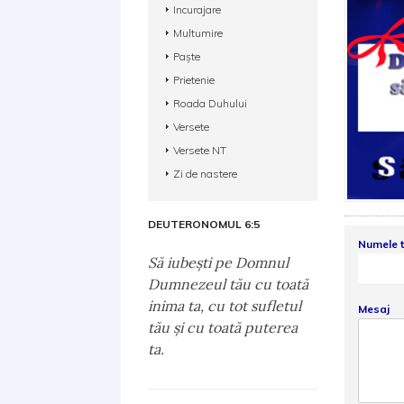
Incurajare
Multumire
Paște
Prietenie
Roada Duhului
Versete
Versete NT
Zi de nastere
DEUTERONOMUL 6:5
Numele 
Să iubeşti pe Domnul
Dumnezeul tău cu toată
inima ta, cu tot sufletul
Mesaj
tău şi cu toată puterea
ta.