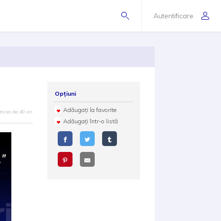
Autentificare
Opțiuni
Adăugați la favorite
misa de 49 ori
Adăugați într-o listă