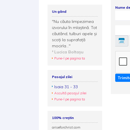
Nume de
Un gând
"Nu căuta limpezimea
izvorului în mlaştină. Tot
căutând, tulburi apele şi
scoţi la suprafaţă
mocirla..."
Lucica Boltaşu
Pune-l pe pagina ta
Pasajul zilei
Trimit
Isaia 31 - 33
Ascultă pasajul zilei
Pune-l pe pagina ta
100% creștin
ariseforchrist.com