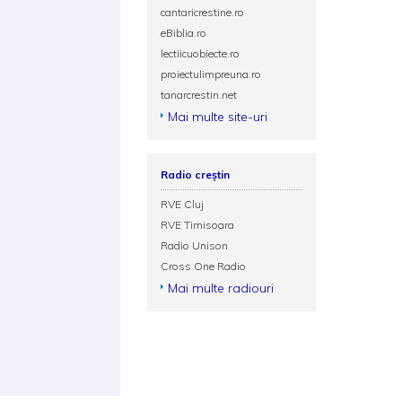
cantaricrestine.ro
eBiblia.ro
lectiicuobiecte.ro
proiectulimpreuna.ro
tanarcrestin.net
Mai multe site-uri
Radio creștin
RVE Cluj
RVE Timisoara
Radio Unison
Cross One Radio
Mai multe radiouri