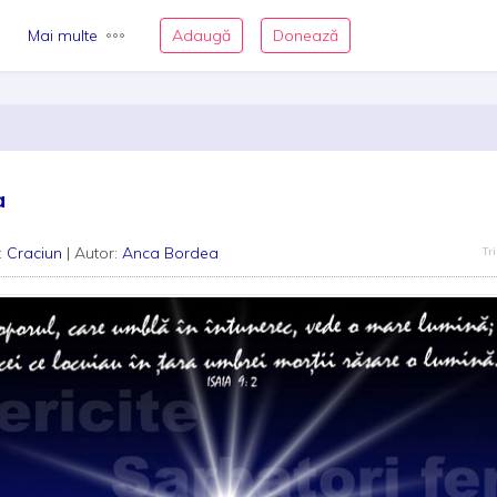
Mai multe
Adaugă
Donează
a
:
Craciun
| Autor:
Anca Bordea
Tri