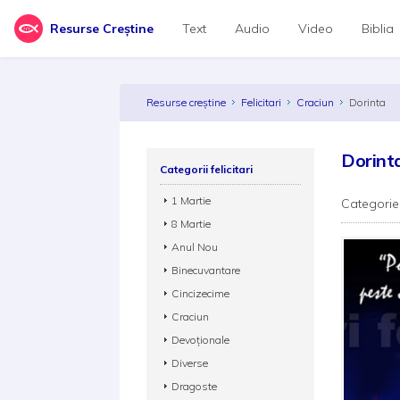
Resurse Creștine
Text
Audio
Video
Biblia
Resurse creștine
Felicitari
Craciun
Dorinta
Dorint
Categorii felicitari
1 Martie
Categorie
8 Martie
Anul Nou
Binecuvantare
Cincizecime
Craciun
Devoționale
Diverse
Dragoste