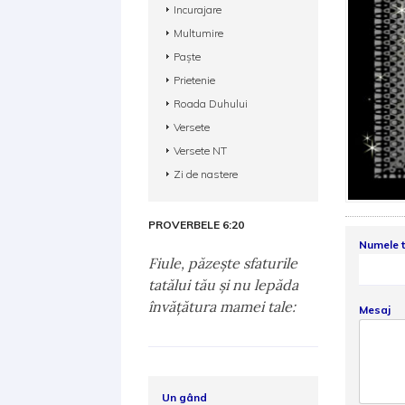
Incurajare
Multumire
Paște
Prietenie
Roada Duhului
Versete
Versete NT
Zi de nastere
PROVERBELE 6:20
Numele 
Fiule, păzeşte sfaturile
tatălui tău şi nu lepăda
învăţătura mamei tale:
Mesaj
Un gând