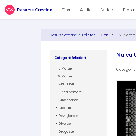
Resurse Creștine
Text
Audio
Video
Biblia
Resurse creștine
Felicitari
Craciun
Nu va tem
Nu va 
Categorii felicitari
1 Martie
Categorie
8 Martie
Anul Nou
Binecuvantare
Cincizecime
Craciun
Devoționale
Diverse
Dragoste