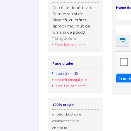
Cu cât te depărtezi de
Nume de
Dumnezeu şi de
biserică, cu atât te
apropii mai mult de
lume şi de păcat!
Magdalina
Pune-l pe pagina ta
Pasajul zilei
Isaia 37 - 39
Trimit
Ascultă pasajul zilei
Pune-l pe pagina ta
100% creștin
ariseforchrist.com
cantaricrestine.ro
eBiblia.ro