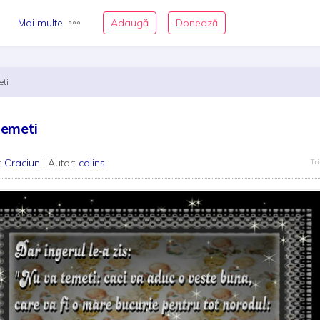
Mai multe
Adaugă
Donează
eti
temeti
:
Craciun
| Autor:
calins
Tri