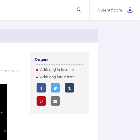
Autentificare
Opțiuni
Adăugați la favorite
misa de 61 ori
Adăugați într-o listă