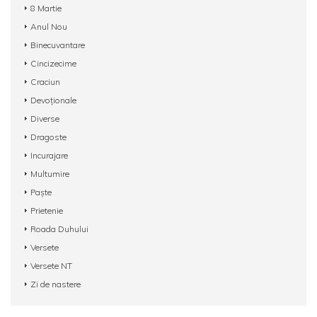
8 Martie
Anul Nou
Binecuvantare
Cincizecime
Craciun
Devoționale
Diverse
Dragoste
Incurajare
Multumire
Paște
Prietenie
Roada Duhului
Versete
Versete NT
Zi de nastere