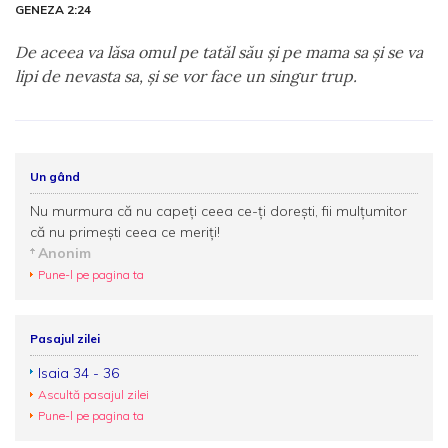
GENEZA 2:24
De aceea va lăsa omul pe tatăl său şi pe mama sa şi se va
lipi de nevasta sa, şi se vor face un singur trup.
Un gând
Nu murmura că nu capeţi ceea ce-ţi doreşti, fii mulţumitor
că nu primeşti ceea ce meriţi!
Anonim
Pune-l pe pagina ta
Pasajul zilei
Isaia 34 - 36
Ascultă pasajul zilei
Pune-l pe pagina ta