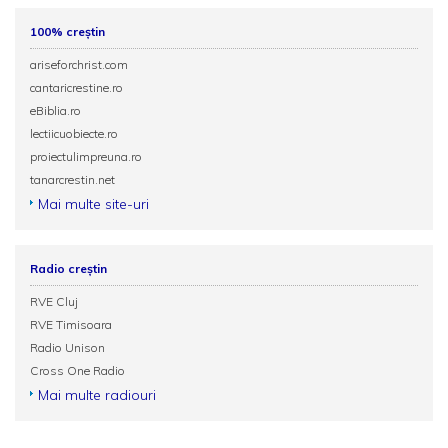
100% creștin
ariseforchrist.com
cantaricrestine.ro
eBiblia.ro
lectiicuobiecte.ro
proiectulimpreuna.ro
tanarcrestin.net
Mai multe site-uri
Radio creștin
RVE Cluj
RVE Timisoara
Radio Unison
Cross One Radio
Mai multe radiouri