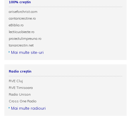
100% creștin
ariseforchrist.com
cantaricrestine.ro
eBiblia.ro
lectiicuobiecte.ro
proiectulimpreuna.ro
tanarcrestin.net
Mai multe site-uri
Radio creștin
RVE Cluj
RVE Timisoara
Radio Unison
Cross One Radio
Mai multe radiouri