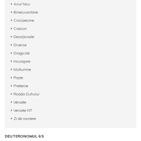
Anul Nou
Binecuvantare
Cincizecime
Craciun
Devoționale
Diverse
Dragoste
Incurajare
Multumire
Paște
Prietenie
Roada Duhului
Versete
Versete NT
Zi de nastere
DEUTERONOMUL 6:5