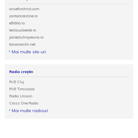
ariseforchrist.com
cantaricrestine.ro
eBiblia.ro
lectiicuobiecte.ro
proiectulimpreuna.ro
tanarcrestin.net
Mai multe site-uri
Radio creștin
RVE Cluj
RVE Timisoara
Radio Unison
Cross One Radio
Mai multe radiouri