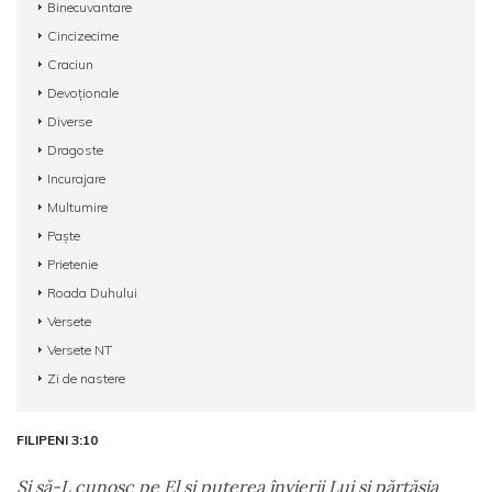
Binecuvantare
Cincizecime
Craciun
Devoționale
Diverse
Dragoste
Incurajare
Multumire
Paște
Prietenie
Roada Duhului
Versete
Versete NT
Zi de nastere
FILIPENI 3:10
Şi să-L cunosc pe El şi puterea învierii Lui şi părtăşia