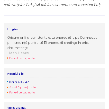
suferinţelor Lui şi să mă fac asemenea cu moartea Lui;
Un gând
Oricare ar fi circumstanțele, tu onorează-L pe Dumnezeu
prin credință pentru că El onorează credința în orice
circumstanțe
Ioan Hapca
Pune-l pe pagina ta
Pasajul zilei
Isaia 40 - 42
Ascultă pasajul zilei
Pune-l pe pagina ta
100% creștin