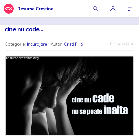
Resurse Creștine
cine nu cade...
Categorie:
Incurajare
| Autor:
Cristi Filip
Trimisa de 39 ori