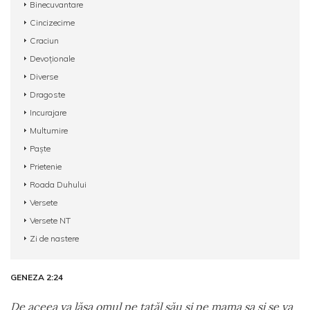
Binecuvantare
Cincizecime
Craciun
Devoționale
Diverse
Dragoste
Incurajare
Multumire
Paște
Prietenie
Roada Duhului
Versete
Versete NT
Zi de nastere
GENEZA 2:24
De aceea va lăsa omul pe tatăl său şi pe mama sa şi se va