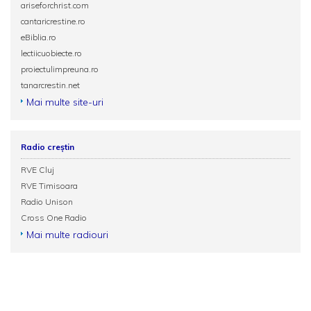
ariseforchrist.com
cantaricrestine.ro
eBiblia.ro
lectiicuobiecte.ro
proiectulimpreuna.ro
tanarcrestin.net
Mai multe site-uri
Radio creștin
RVE Cluj
RVE Timisoara
Radio Unison
Cross One Radio
Mai multe radiouri