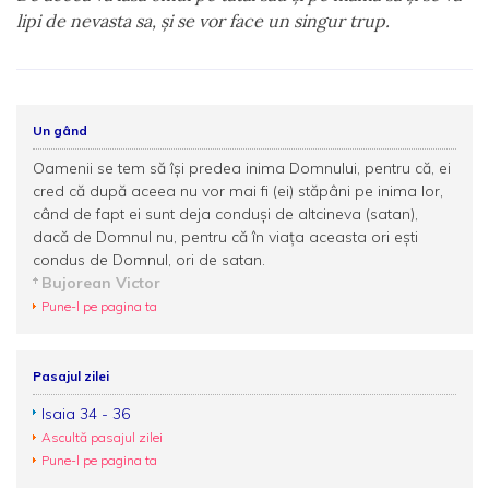
lipi de nevasta sa, şi se vor face un singur trup.
Un gând
Oamenii se tem să îşi predea inima Domnului, pentru că, ei
cred că după aceea nu vor mai fi (ei) stăpâni pe inima lor,
când de fapt ei sunt deja conduşi de altcineva (satan),
dacă de Domnul nu, pentru că în viaţa aceasta ori eşti
condus de Domnul, ori de satan.
Bujorean Victor
Pune-l pe pagina ta
Pasajul zilei
Isaia 34 - 36
Ascultă pasajul zilei
Pune-l pe pagina ta