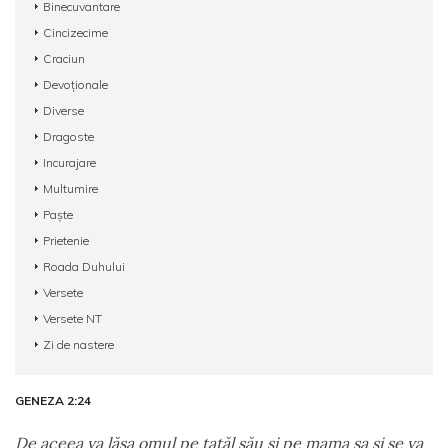
Binecuvantare
Cincizecime
Craciun
Devoționale
Diverse
Dragoste
Incurajare
Multumire
Paște
Prietenie
Roada Duhului
Versete
Versete NT
Zi de nastere
GENEZA 2:24
De aceea va lăsa omul pe tatăl său şi pe mama sa şi se va