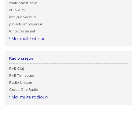
cantaricrestine.ro
eBiblia.ro
lectiicuobiecte.ro
proiectulimpreuna.ro
tanarcrestin.net
Mai multe site-uri
Radio creștin
RVE Cluj
RVE Timisoara
Radio Unison
Cross One Radio
Mai multe radiouri