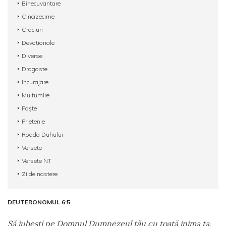
Binecuvantare
Cincizecime
Craciun
Devoționale
Diverse
Dragoste
Incurajare
Multumire
Paște
Prietenie
Roada Duhului
Versete
Versete NT
Zi de nastere
DEUTERONOMUL 6:5
Să iubeşti pe Domnul Dumnezeul tău cu toată inima ta,