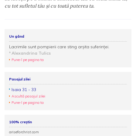
cu tot sufletul tău şi cu toată puterea ta.
Un gând
Lacrimile sunt pompierii care sting arșita suferinței.
Alexandrina Tulics
Pune-l pe pagina ta
Pasajul zilei
Isaia 31 - 33
Ascultă pasajul zilei
Pune-l pe pagina ta
100% creștin
ariseforchrist.com