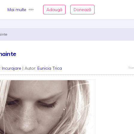
Mai multe
Adaugă
Donează
ainte
nainte
:
Incurajare
| Autor:
Eunicia Trica
Trim