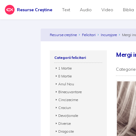
Resurse Creștine
Text
Audio
Video
Biblia
Resurse creștine
Felicitari
Incurajare
Mergi in
Mergi i
Categorii felicitari
1 Martie
Categorie
8 Martie
Anul Nou
Binecuvantare
Cincizecime
Craciun
Devoționale
Diverse
Dragoste