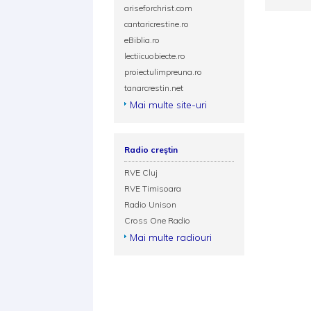
ariseforchrist.com
cantaricrestine.ro
eBiblia.ro
lectiicuobiecte.ro
proiectulimpreuna.ro
tanarcrestin.net
Mai multe site-uri
Radio creștin
RVE Cluj
RVE Timisoara
Radio Unison
Cross One Radio
Mai multe radiouri