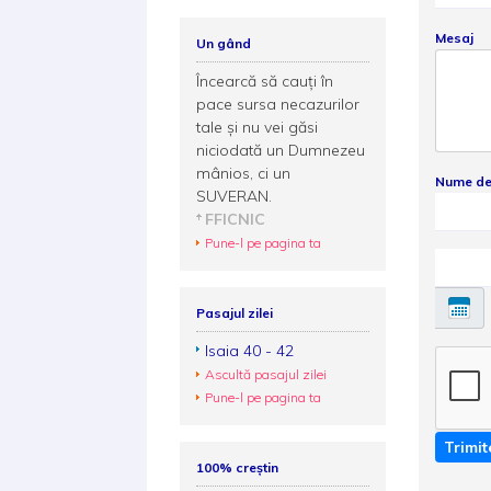
Mesaj
Un gând
Încearcă să cauţi în
pace sursa necazurilor
tale şi nu vei găsi
niciodată un Dumnezeu
mânios, ci un
Nume de
SUVERAN.
FFICNIC
Pune-l pe pagina ta
Pasajul zilei
Isaia 40 - 42
Ascultă pasajul zilei
Pune-l pe pagina ta
Trimit
100% creștin