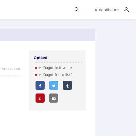
Autentificare
Opțiuni
Adăugați la favorite
isa de 204 ori
Adăugați într-o listă