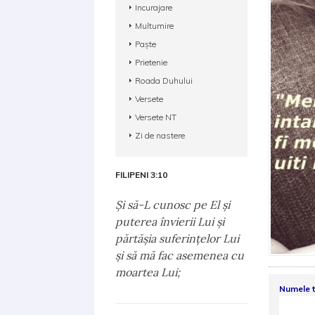
Incurajare
Multumire
Paște
Prietenie
Roada Duhului
Versete
Versete NT
Zi de nastere
FILIPENI 3:10
Şi să-L cunosc pe El şi
puterea învierii Lui şi
părtăşia suferinţelor Lui
şi să mă fac asemenea cu
moartea Lui;
Numele 