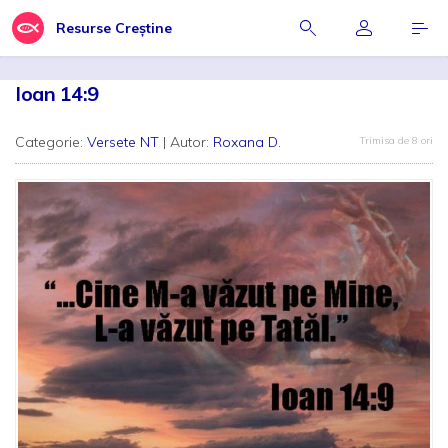
Resurse Creștine
Ioan 14:9
Categorie:
Versete NT
| Autor:
Roxana D.
Trimisa de 8 ori