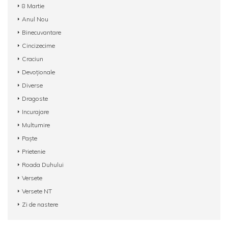
8 Martie
Anul Nou
Binecuvantare
Cincizecime
Craciun
Devoționale
Diverse
Dragoste
Incurajare
Multumire
Paște
Prietenie
Roada Duhului
Versete
Versete NT
Zi de nastere