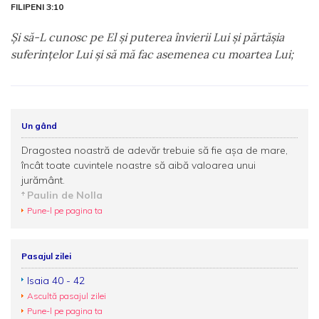
FILIPENI 3:10
Şi să-L cunosc pe El şi puterea învierii Lui şi părtăşia
suferinţelor Lui şi să mă fac asemenea cu moartea Lui;
Un gând
Dragostea noastră de adevăr trebuie să fie așa de mare,
încât toate cuvintele noastre să aibă valoarea unui
jurământ.
Paulin de Nolla
Pune-l pe pagina ta
Pasajul zilei
Isaia 40 - 42
Ascultă pasajul zilei
Pune-l pe pagina ta