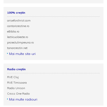
100% creștin
ariseforchrist.com
cantaricrestine.ro
eBiblia.ro
lectiicuobiecte.ro
proiectulimpreuna.ro
tanarcrestin.net
Mai multe site-uri
Radio creștin
RVE Cluj
RVE Timisoara
Radio Unison
Cross One Radio
Mai multe radiouri