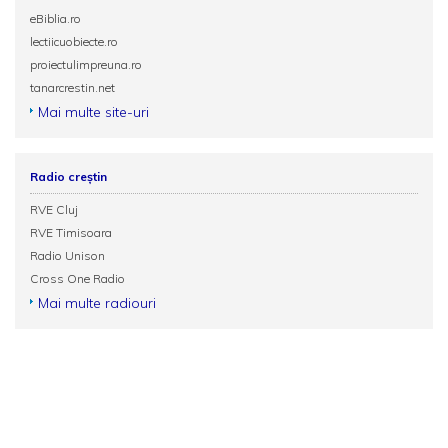
eBiblia.ro
lectiicuobiecte.ro
proiectulimpreuna.ro
tanarcrestin.net
Mai multe site-uri
Radio creștin
RVE Cluj
RVE Timisoara
Radio Unison
Cross One Radio
Mai multe radiouri