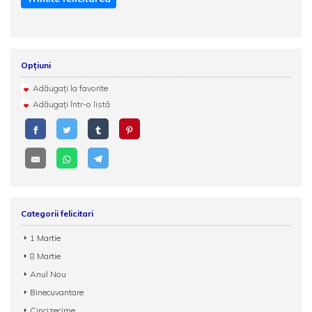
Opțiuni
Adăugați la favorite
Adăugați într-o listă
Categorii felicitari
1 Martie
8 Martie
Anul Nou
Binecuvantare
Cincizecime