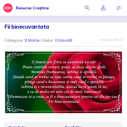
Resurse Creștine
Fii binecuvantata
Categorie:
8 Martie
| Autor:
OctaviaM
Trimisa de 965 ori