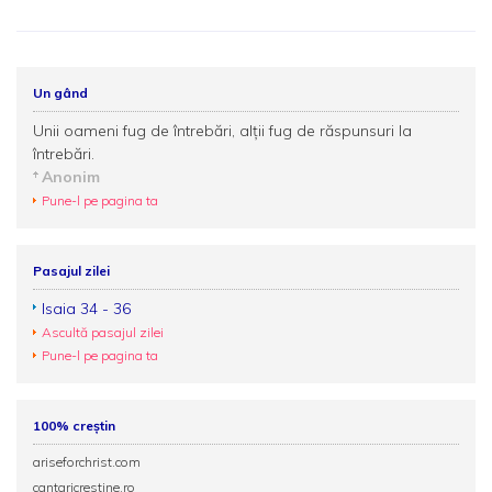
Un gând
Unii oameni fug de întrebări, alţii fug de răspunsuri la
întrebări.
Anonim
Pune-l pe pagina ta
Pasajul zilei
Isaia 34 - 36
Ascultă pasajul zilei
Pune-l pe pagina ta
100% creștin
ariseforchrist.com
cantaricrestine.ro