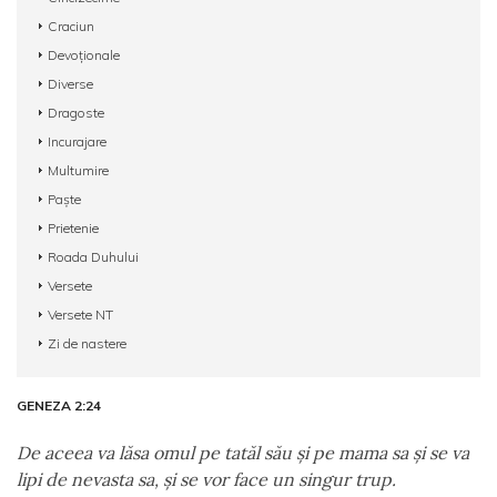
Craciun
Devoționale
Diverse
Dragoste
Incurajare
Multumire
Paște
Prietenie
Roada Duhului
Versete
Versete NT
Zi de nastere
GENEZA 2:24
De aceea va lăsa omul pe tatăl său şi pe mama sa şi se va
lipi de nevasta sa, şi se vor face un singur trup.