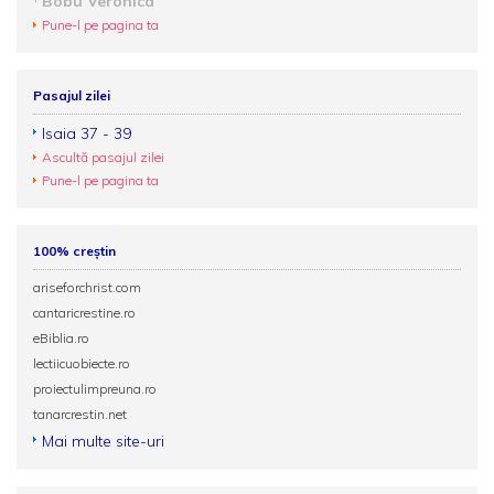
Bobu Veronica
Pune-l pe pagina ta
Pasajul zilei
Isaia 37 - 39
Ascultă pasajul zilei
Pune-l pe pagina ta
100% creștin
ariseforchrist.com
cantaricrestine.ro
eBiblia.ro
lectiicuobiecte.ro
proiectulimpreuna.ro
tanarcrestin.net
Mai multe site-uri