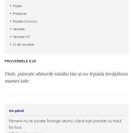
Paște
Prietenie
Roada Duhului
Versete
Versete NT
Zi de nastere
PROVERBELE 6:20
Fiule, păzeşte sfaturile tatălui tău şi nu lepăda învăţătura
mamei tale:
Un gând
Nimeni nu te poate învinge atunci când eşti predat cu totul
lui Isus.