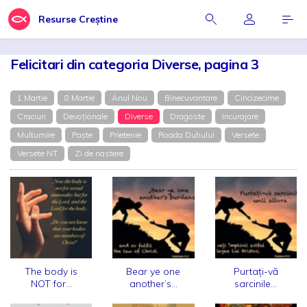
Resurse Creștine
Felicitari din categoria Diverse, pagina 3
1 Martie
8 Martie
Anul Nou
Binecuvantare
Cincizecime
Craciun
Devoționale
Diverse
Dragoste
Incurajare
Multumire
Paște
Prietenie
Roada Duhului
Versete
Versete NT
Zi de nastere
The body is
Bear ye one
Purtați-vă
NOT for...
another’s...
sarcinile...