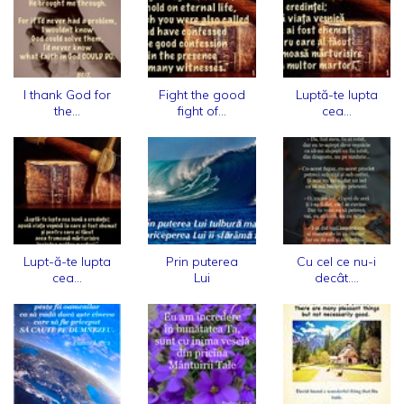
I thank God for
Fight the good
Luptă-te lupta
the...
fight of...
cea...
Lupt-ă-te lupta
Prin puterea
Cu cel ce nu-i
cea...
Lui
decât....