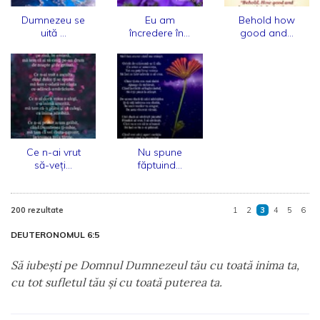
Dumnezeu se
Eu am
Behold how
uită ...
încredere în...
good and...
Ce n-ai vrut
Nu spune
să-veți...
făptuind...
200 rezultate
1
2
3
4
5
6
DEUTERONOMUL 6:5
Să iubeşti pe Domnul Dumnezeul tău cu toată inima ta,
cu tot sufletul tău şi cu toată puterea ta.