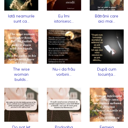
Iată neamurile
Eu îmi
Bătrânii care
sunt ca...
istorisesc...
aici mai...
The wise
Nu-i da frâu
După cum
woman
vorbirii...
locuința...
builds...
Do not let
Podoaba
Femeia