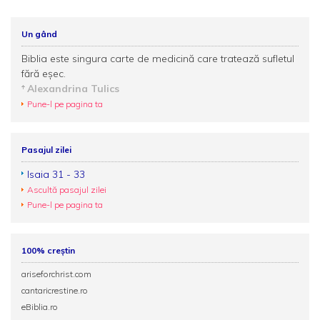
Un gând
Biblia este singura carte de medicină care tratează sufletul
fără eșec.
Alexandrina Tulics
Pune-l pe pagina ta
Pasajul zilei
Isaia 31 - 33
Ascultă pasajul zilei
Pune-l pe pagina ta
100% creștin
ariseforchrist.com
cantaricrestine.ro
eBiblia.ro