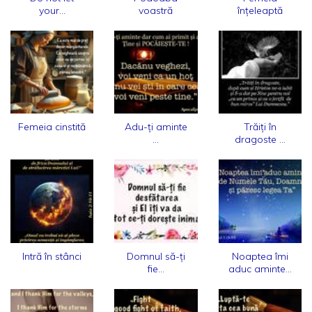
your...
voastră
înțeleaptă
Femeia cinstită
Adu-ți aminte
Trăiți în
...
dragoste ...
Intră în stânci
Domnul să-ți
Noaptea îmi
fie...
aduc aminte...