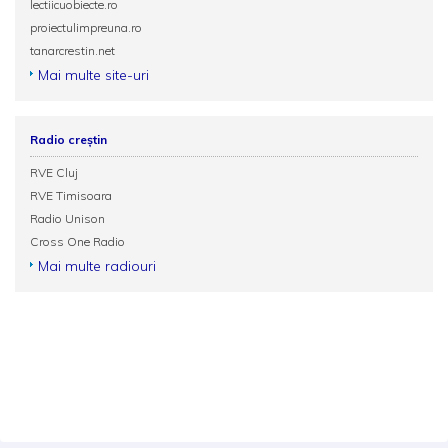
lectiicuobiecte.ro
proiectulimpreuna.ro
tanarcrestin.net
Mai multe site-uri
Radio creștin
RVE Cluj
RVE Timisoara
Radio Unison
Cross One Radio
Mai multe radiouri