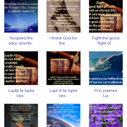
Noaptea îmi
I thank God for
Fight the good
aduc aminte...
the...
fight of...
Luptă-te lupta
Lupt-ă-te lupta
Prin puterea
cea...
cea...
Lui