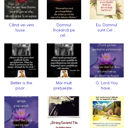
Când vei veni
Domnul
Eu, Domnul
Isuse...
încearcă pe
sunt Cel ...
cel...
Better is the
Mai mult
O, Lord You
poor ..
prețuiește...
have...