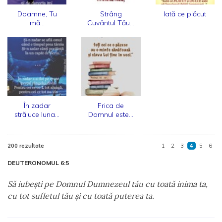
Doamne, Tu
Strâng
Iată ce plăcut
mă...
Cuvântul Tău...
În zadar
Frica de
străluce luna...
Domnul este...
200 rezultate
1
2
3
4
5
6
DEUTERONOMUL 6:5
Să iubeşti pe Domnul Dumnezeul tău cu toată inima ta,
cu tot sufletul tău şi cu toată puterea ta.