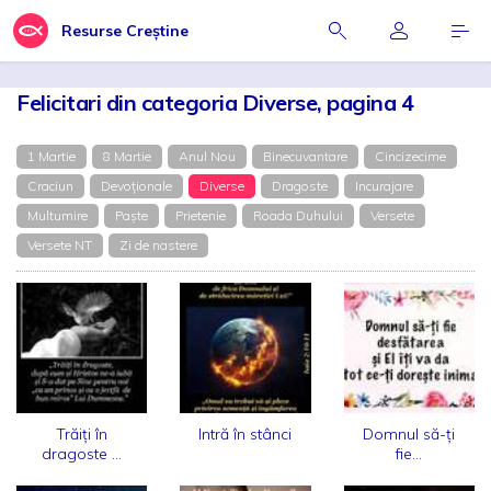
Resurse Creștine
Felicitari din categoria Diverse, pagina 4
1 Martie
8 Martie
Anul Nou
Binecuvantare
Cincizecime
Craciun
Devoționale
Diverse
Dragoste
Incurajare
Multumire
Paște
Prietenie
Roada Duhului
Versete
Versete NT
Zi de nastere
Trăiți în
Intră în stânci
Domnul să-ți
dragoste ...
fie...