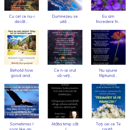
Cu cel ce nu-i
Dumnezeu se
Eu am
decât....
uită ...
încredere în...
Behold how
Ce n-ai vrut
Nu spune
good and...
să-veți...
făptuind...
Sometimes I
Atâta timp cât
Toți cei ce Te
soar like an...
... /...
caută...