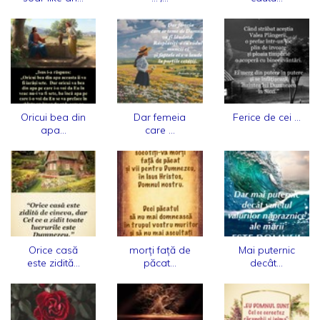
Oricui bea din
Dar femeia
Ferice de cei ...
apa...
care ...
Orice casă
morți față de
Mai puternic
este zidită...
păcat...
decât...