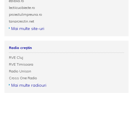
eBiblia.ro
lectiicuobiecte.ro
proiectulimpreuna.ro
tanarcrestin.net
Mai multe site-uri
Radio creștin
RVE Cluj
RVE Timisoara
Radio Unison
Cross One Radio
Mai multe radiouri