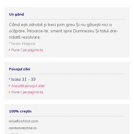
Un gând
Când ești zdrobit și treci prin greu Și nu găsești nici o
scăpare, Întoarce-te, smerit spre Dumnezeu Și totul are-
ndată rezolvare.
Ioan Hapca
Pune-l pe pagina ta
Pasajul zilei
Isaia 31 - 33
Ascultă pasajul zilei
Pune-l pe pagina ta
100% creștin
ariseforchrist.com
cantaricrestine.ro