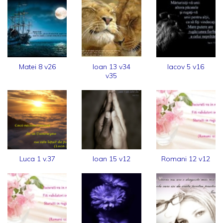
Matei 8 v26
Ioan 13 v34
Iacov 5 v16
v35
Luca 1 v.37
Ioan 15 v12
Romani 12 v12