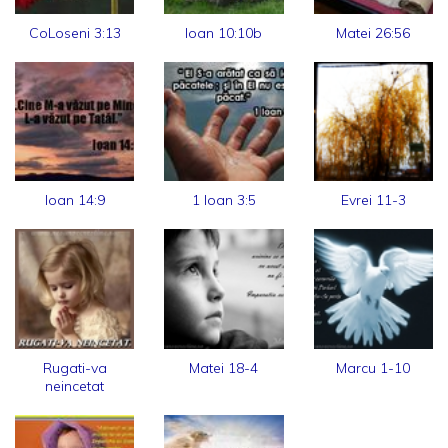
CoLoseni 3:13
Ioan 10:10b
Matei 26:56
Ioan 14:9
1 Ioan 3:5
Evrei 11-3
Rugati-va
Matei 18-4
Marcu 1-10
neincetat