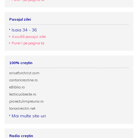
Pasajul zilei
Isaia 34 - 36
Ascultă pasajul zilei
Pune-l pe pagina ta
100% creștin
ariseforchrist.com
cantaricrestine.ro
eBiblia.ro
lectiicuobiecte.ro
proiectulimpreuna.ro
tanarcrestin.net
Mai multe site-uri
Radio creștin