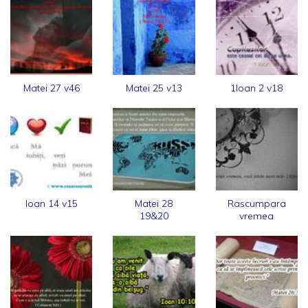
Matei 27 v46
Matei 25 v13
1Ioan 2 v18
Ioan 14 v15
Matei 28
Rascumpara
19&20
vremea