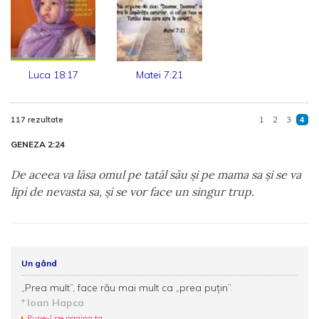
Luca 18:17
Matei 7:21
117 rezultate
1
2
3
4
GENEZA 2:24
De aceea va lăsa omul pe tatăl său şi pe mama sa şi se va
lipi de nevasta sa, şi se vor face un singur trup.
Un gând
„Prea mult”, face rău mai mult ca „prea puțin”.
Ioan Hapca
Pune-l pe pagina ta