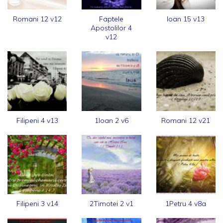
Romani 12 v12
Faptele
Ioan 15 v13
Apostolilor 4
v12
Filipeni 4 v13
1Ioan 2 v6
Romani 12 v21
Filipeni 3 v14
2Timotei 2 v1
1Petru 4 v8a