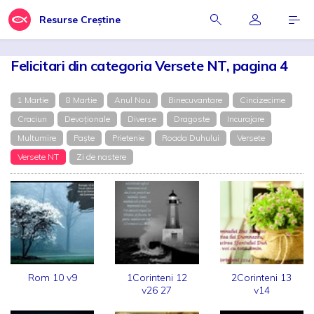
Resurse Creștine
Felicitari din categoria Versete NT, pagina 4
1 Martie
8 Martie
Anul Nou
Binecuvantare
Cincizecime
Craciun
Devoționale
Diverse
Dragoste
Incurajare
Multumire
Paște
Prietenie
Roada Duhului
Versete
Versete NT
Zi de nastere
Rom 10 v9
1Corinteni 12
2Corinteni 13
v26 27
v14